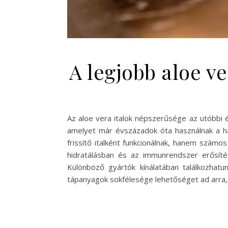
A legjobb aloe v
Az aloe vera italok népszerűsége az utóbbi 
amelyet már évszázadok óta használnak a h
frissítő italként funkcionálnak, hanem szám
hidratálásban és az immunrendszer erősítés
Különböző gyártók kínálatában találkozhat
tápanyagok sokfélesége lehetőséget ad arra,