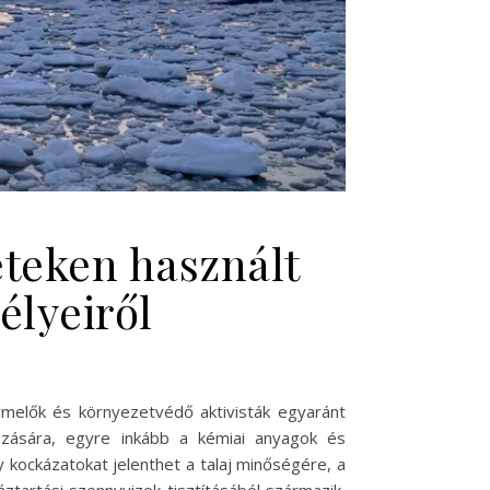
eteken használt
élyeiről
melők és környezetvédő aktivisták egyaránt
ázására, egyre inkább a kémiai anyagok és
kockázatokat jelenthet a talaj minőségére, a
tartási szennyvizek tisztításából származik,