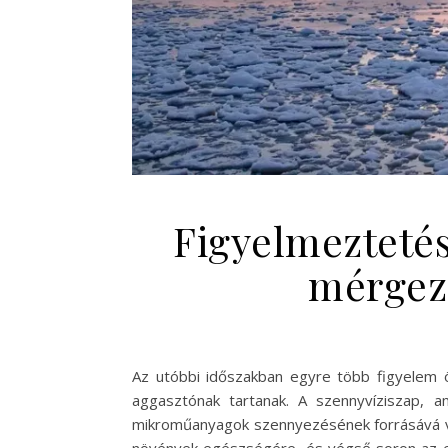
Figyelmeztetés
mérgező
Az utóbbi időszakban egyre több figyelem 
aggasztónak tartanak. A szennyvíziszap, 
mikroműanyagok szennyezésének forrásává vál
növények egészségére, és végső soron az emb