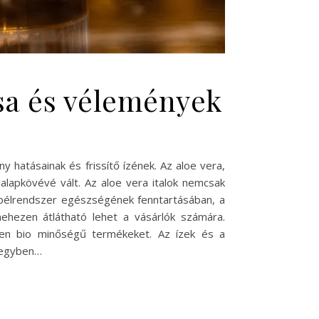
ása és vélemények
hatásainak és frissítő ízének. Az aloe vera,
apkövévé vált. Az aloe vera italok nemcsak
a bélrendszer egészségének fenntartásában, a
nehezen átlátható lehet a vásárlók számára.
ppen bio minőségű termékeket. Az ízek és a
z egyben…