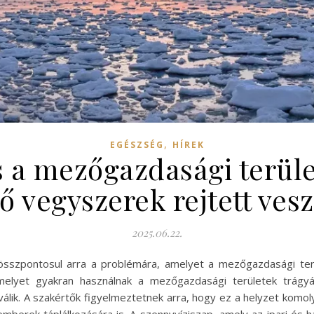
,
EGÉSZSÉG
HÍREK
 a mezőgazdasági terül
 vegyszerek rejtett vesz
2025.06.22.
összpontosul arra a problémára, amelyet a mezőgazdasági ter
amelyet gyakran használnak a mezőgazdasági területek trágy
ik. A szakértők figyelmeztetnek arra, hogy ez a helyzet komoly 
erek táplálkozására is. A szennyvíziszap, amely az ipari és ház