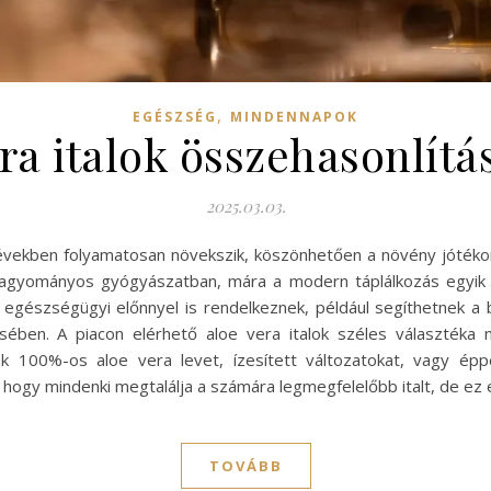
,
EGÉSZSÉG
MINDENNAPOK
era italok összehasonlít
2025.03.03.
években folyamatosan növekszik, köszönhetően a növény jótékony 
agyományos gyógyászatban, mára a modern táplálkozás egyik al
os egészségügyi előnnyel is rendelkeznek, például segíthetnek 
ében. A piacon elérhető aloe vera italok széles választéka 
unk 100%-os aloe vera levet, ízesített változatokat, vagy é
 hogy mindenki megtalálja a számára legmegfelelőbb italt, de e
TOVÁBB