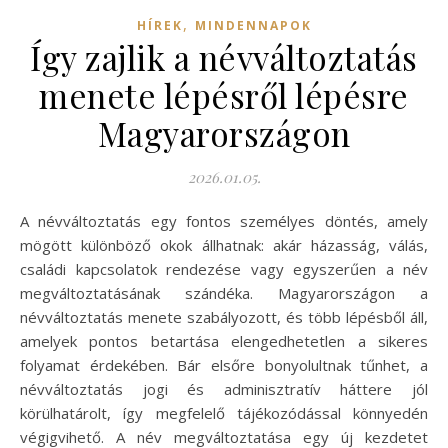
,
HÍREK
MINDENNAPOK
Így zajlik a névváltoztatás
menete lépésről lépésre
Magyarországon
2026.01.05.
A névváltoztatás egy fontos személyes döntés, amely
mögött különböző okok állhatnak: akár házasság, válás,
családi kapcsolatok rendezése vagy egyszerűen a név
megváltoztatásának szándéka. Magyarországon a
névváltoztatás menete szabályozott, és több lépésből áll,
amelyek pontos betartása elengedhetetlen a sikeres
folyamat érdekében. Bár elsőre bonyolultnak tűnhet, a
névváltoztatás jogi és adminisztratív háttere jól
körülhatárolt, így megfelelő tájékozódással könnyedén
végigvihető. A név megváltoztatása egy új kezdetet