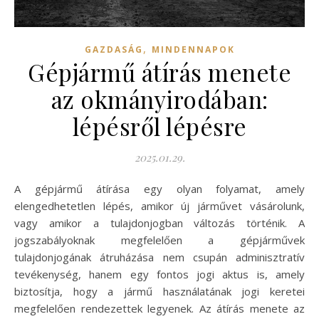
,
GAZDASÁG
MINDENNAPOK
Gépjármű átírás menete
az okmányirodában:
lépésről lépésre
2025.01.29.
A gépjármű átírása egy olyan folyamat, amely
elengedhetetlen lépés, amikor új járművet vásárolunk,
vagy amikor a tulajdonjogban változás történik. A
jogszabályoknak megfelelően a gépjárművek
tulajdonjogának átruházása nem csupán adminisztratív
tevékenység, hanem egy fontos jogi aktus is, amely
biztosítja, hogy a jármű használatának jogi keretei
megfelelően rendezettek legyenek. Az átírás menete az