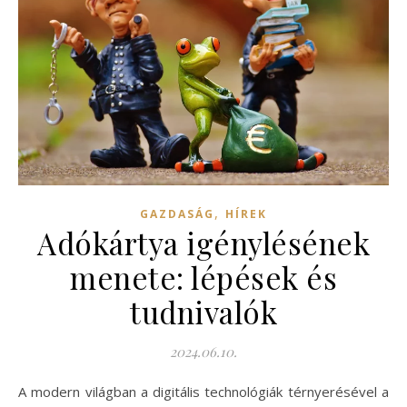
,
GAZDASÁG
HÍREK
Adókártya igénylésének
menete: lépések és
tudnivalók
2024.06.10.
A modern világban a digitális technológiák térnyerésével a