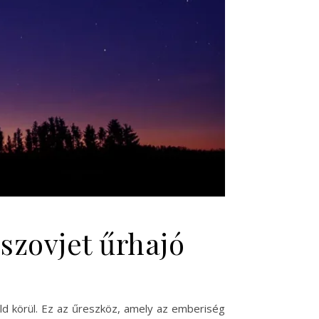
 szovjet űrhajó
öld körül. Ez az űreszköz, amely az emberiség