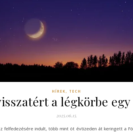
,
HÍREK
TECH
isszatért a légkörbe egy
2025.06.15.
 felfedezésére indult, több mint öt évtizeden át keringett a F