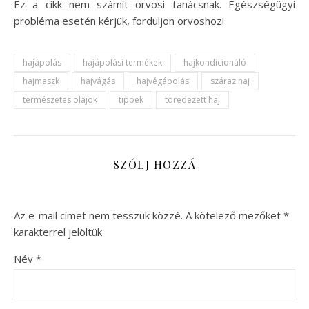
Ez a cikk nem számít orvosi tanácsnak. Egészségügyi
probléma esetén kérjük, forduljon orvoshoz!
hajápolás
hajápolási termékek
hajkondicionáló
hajmaszk
hajvágás
hajvégápolás
száraz haj
természetes olajok
tippek
töredezett haj
SZÓLJ HOZZÁ
Az e-mail címet nem tesszük közzé.
A kötelező mezőket
*
karakterrel jelöltük
Név
*