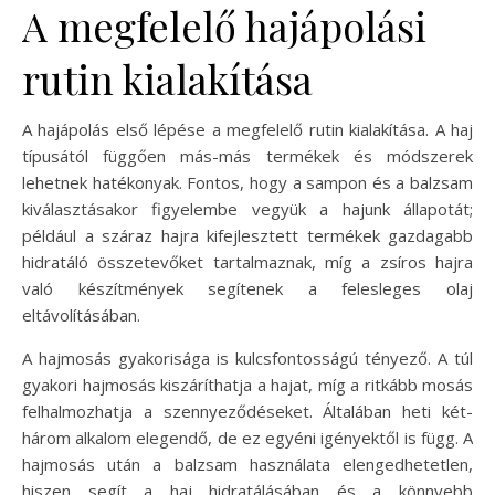
A megfelelő hajápolási
rutin kialakítása
A hajápolás első lépése a megfelelő rutin kialakítása. A haj
típusától függően más-más termékek és módszerek
lehetnek hatékonyak. Fontos, hogy a sampon és a balzsam
kiválasztásakor figyelembe vegyük a hajunk állapotát;
például a száraz hajra kifejlesztett termékek gazdagabb
hidratáló összetevőket tartalmaznak, míg a zsíros hajra
való készítmények segítenek a felesleges olaj
eltávolításában.
A hajmosás gyakorisága is kulcsfontosságú tényező. A túl
gyakori hajmosás kiszáríthatja a hajat, míg a ritkább mosás
felhalmozhatja a szennyeződéseket. Általában heti két-
három alkalom elegendő, de ez egyéni igényektől is függ. A
hajmosás után a balzsam használata elengedhetetlen,
hiszen segít a haj hidratálásában és a könnyebb