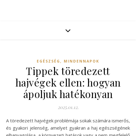
,
EGÉSZSÉG
MINDENNAPOK
Tippek töredezett
hajvégek ellen: hogyan
ápoljuk hatékonyan
2025.01.12.
A töredezett hajvégek problémája sokak számára ismerős,
és gyakori jelenség, amelyet gyakran a haj egészségének
elhanyagolása, a környezeti hatások vagy a nem megfelelő