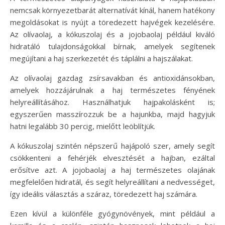
nemcsak környezetbarát alternatívát kínál, hanem hatékony
megoldásokat is nyújt a töredezett hajvégek kezelésére.
Az olívaolaj, a kókuszolaj és a jojobaolaj például kiváló
hidratáló tulajdonságokkal bírnak, amelyek segítenek
megújítani a haj szerkezetét és táplálni a hajszálakat.
Az olívaolaj gazdag zsírsavakban és antioxidánsokban,
amelyek hozzájárulnak a haj természetes fényének
helyreállításához. Használhatjuk hajpakolásként is;
egyszerűen masszírozzuk be a hajunkba, majd hagyjuk
hatni legalább 30 percig, mielőtt leöblítjük.
A kókuszolaj szintén népszerű hajápoló szer, amely segít
csökkenteni a fehérjék elvesztését a hajban, ezáltal
erősítve azt. A jojobaolaj a haj természetes olajának
megfelelően hidratál, és segít helyreállítani a nedvességet,
így ideális választás a száraz, töredezett haj számára.
Ezen kívül a különféle gyógynövények, mint például a