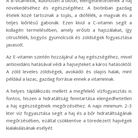
A B-vitaminok, különösen a biotin, elengedhetetlenek a haj
növekedéséhez és egészségéhez. A biotinban gazdag
ételek közé tartoznak a tojás, a diófélék, a magvak és a
teljes kiőrlésű gabonák. Ezen kívül a C-vitamin segít a
kollagén termelésében, amely erősíti a hajszálakat, így
citrusfélék, bogyós gyümölcsök és zöldségek fogyasztása
javasolt.
Az E-vitamin szintén hozzájárul a haj egészségéhez, mivel
antioxidáns hatásával védi a hajsejteket a káros hatásoktól.
A zöld leveles zöldségek, avokádó és olajos halak, mint
például a lazac, gazdag forrásai ennek a vitaminnak.
A helyes táplálkozás mellett a megfelelő vízfogyasztás is
fontos, hiszen a hidratáltság fenntartása elengedhetetlen
a haj egészségének megőrzéséhez. A napi minimum 2-3
liter víz fogyasztása segít a haj és a bőr hidratáltságának
megőrzésében, ezáltal csökkentve a töredezett hajvégek
kialakulásának esélyét.