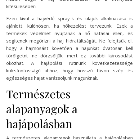
kifésülésében.
Ezen kívül a hajvédő spray-k és olajok alkalmazása is
ajánlott, különösen, ha hőkezelést tervezünk. Ezek a
termékek védelmet nyújtanak a hő hatásai ellen, és
segítenek megőrizni a haj hidratáltságát. Ne felejtsük el,
hogy a hajmosást követően a hajunkat óvatosan kell
törölgetni, ne dörzsöljük, mert ez további károsodást
okozhat. A hajápolási rutinunk következetessége
kulcsfontosságú ahhoz, hogy hosszú távon szép és
egészséges hajat varázsoljunk magunknak.
Természetes
alapanyagok a
hajápolásban
A természetes alapanyagok használata a hajápolásban