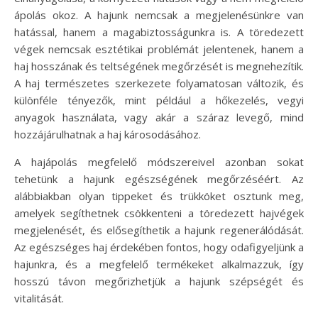
ápolás okoz. A hajunk nemcsak a megjelenésünkre van
hatással, hanem a magabiztosságunkra is. A töredezett
végek nemcsak esztétikai problémát jelentenek, hanem a
haj hosszának és teltségének megőrzését is megnehezítik.
A haj természetes szerkezete folyamatosan változik, és
különféle tényezők, mint például a hőkezelés, vegyi
anyagok használata, vagy akár a száraz levegő, mind
hozzájárulhatnak a haj károsodásához.
A hajápolás megfelelő módszereivel azonban sokat
tehetünk a hajunk egészségének megőrzéséért. Az
alábbiakban olyan tippeket és trükköket osztunk meg,
amelyek segíthetnek csökkenteni a töredezett hajvégek
megjelenését, és elősegíthetik a hajunk regenerálódását.
Az egészséges haj érdekében fontos, hogy odafigyeljünk a
hajunkra, és a megfelelő termékeket alkalmazzuk, így
hosszú távon megőrizhetjük a hajunk szépségét és
vitalitását.