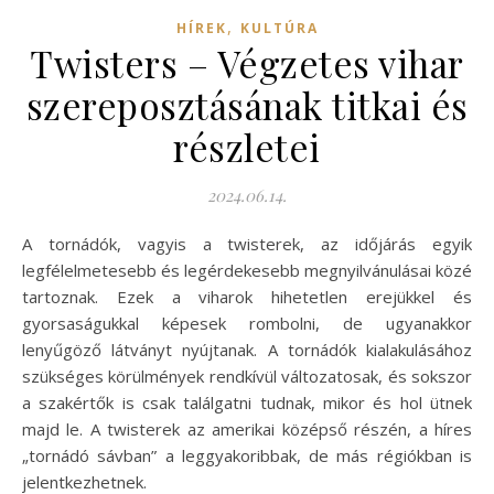
,
HÍREK
KULTÚRA
Twisters – Végzetes vihar
szereposztásának titkai és
részletei
2024.06.14.
A tornádók, vagyis a twisterek, az időjárás egyik
legfélelmetesebb és legérdekesebb megnyilvánulásai közé
tartoznak. Ezek a viharok hihetetlen erejükkel és
gyorsaságukkal képesek rombolni, de ugyanakkor
lenyűgöző látványt nyújtanak. A tornádók kialakulásához
szükséges körülmények rendkívül változatosak, és sokszor
a szakértők is csak találgatni tudnak, mikor és hol ütnek
majd le. A twisterek az amerikai középső részén, a híres
„tornádó sávban” a leggyakoribbak, de más régiókban is
jelentkezhetnek.