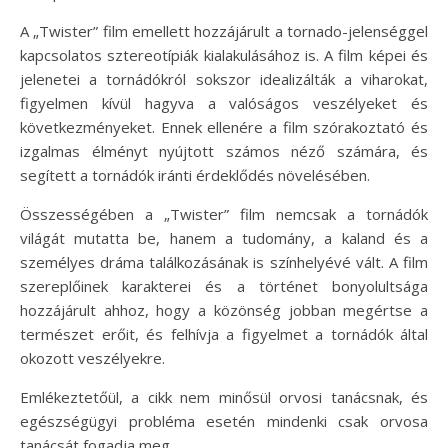
A „Twister” film emellett hozzájárult a tornado-jelenséggel
kapcsolatos sztereotípiák kialakulásához is. A film képei és
jelenetei a tornádókról sokszor idealizálták a viharokat,
figyelmen kívül hagyva a valóságos veszélyeket és
következményeket. Ennek ellenére a film szórakoztató és
izgalmas élményt nyújtott számos néző számára, és
segített a tornádók iránti érdeklődés növelésében.
Összességében a „Twister” film nemcsak a tornádók
világát mutatta be, hanem a tudomány, a kaland és a
személyes dráma találkozásának is színhelyévé vált. A film
szereplőinek karakterei és a történet bonyolultsága
hozzájárult ahhoz, hogy a közönség jobban megértse a
természet erőit, és felhívja a figyelmet a tornádók által
okozott veszélyekre.
Emlékeztetőül, a cikk nem minősül orvosi tanácsnak, és
egészségügyi probléma esetén mindenki csak orvosa
tanácsát fogadja meg.