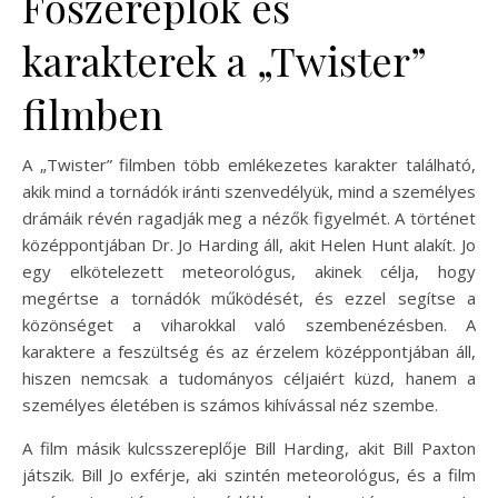
Főszereplők és
karakterek a „Twister”
filmben
A „Twister” filmben több emlékezetes karakter található,
akik mind a tornádók iránti szenvedélyük, mind a személyes
drámáik révén ragadják meg a nézők figyelmét. A történet
középpontjában Dr. Jo Harding áll, akit Helen Hunt alakít. Jo
egy elkötelezett meteorológus, akinek célja, hogy
megértse a tornádók működését, és ezzel segítse a
közönséget a viharokkal való szembenézésben. A
karaktere a feszültség és az érzelem középpontjában áll,
hiszen nemcsak a tudományos céljaiért küzd, hanem a
személyes életében is számos kihívással néz szembe.
A film másik kulcsszereplője Bill Harding, akit Bill Paxton
játszik. Bill Jo exférje, aki szintén meteorológus, és a film