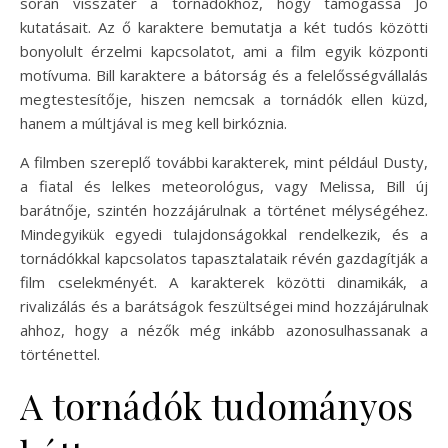
során visszatér a tornádókhoz, hogy támogassa Jo
kutatásait. Az ő karaktere bemutatja a két tudós közötti
bonyolult érzelmi kapcsolatot, ami a film egyik központi
motívuma. Bill karaktere a bátorság és a felelősségvállalás
megtestesítője, hiszen nemcsak a tornádók ellen küzd,
hanem a múltjával is meg kell birkóznia.
A filmben szereplő további karakterek, mint például Dusty,
a fiatal és lelkes meteorológus, vagy Melissa, Bill új
barátnője, szintén hozzájárulnak a történet mélységéhez.
Mindegyikük egyedi tulajdonságokkal rendelkezik, és a
tornádókkal kapcsolatos tapasztalataik révén gazdagítják a
film cselekményét. A karakterek közötti dinamikák, a
rivalizálás és a barátságok feszültségei mind hozzájárulnak
ahhoz, hogy a nézők még inkább azonosulhassanak a
történettel.
A tornádók tudományos