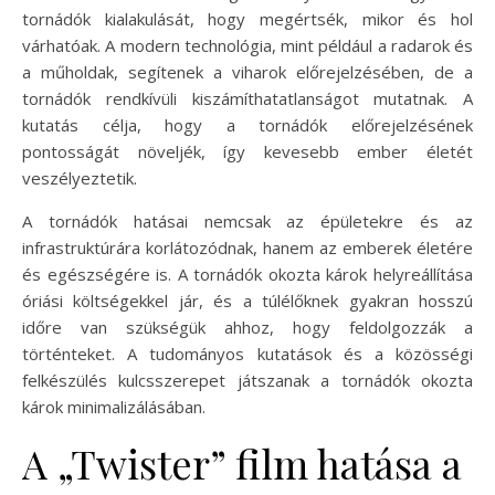
tornádók kialakulását, hogy megértsék, mikor és hol
várhatóak. A modern technológia, mint például a radarok és
a műholdak, segítenek a viharok előrejelzésében, de a
tornádók rendkívüli kiszámíthatatlanságot mutatnak. A
kutatás célja, hogy a tornádók előrejelzésének
pontosságát növeljék, így kevesebb ember életét
veszélyeztetik.
A tornádók hatásai nemcsak az épületekre és az
infrastruktúrára korlátozódnak, hanem az emberek életére
és egészségére is. A tornádók okozta károk helyreállítása
óriási költségekkel jár, és a túlélőknek gyakran hosszú
időre van szükségük ahhoz, hogy feldolgozzák a
történteket. A tudományos kutatások és a közösségi
felkészülés kulcsszerepet játszanak a tornádók okozta
károk minimalizálásában.
A „Twister” film hatása a