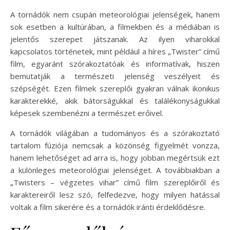
A tornádók nem csupán meteorológiai jelenségek, hanem
sok esetben a kultúrában, a filmekben és a médiában is
jelentős szerepet játszanak. Az ilyen viharokkal
kapcsolatos történetek, mint például a híres „Twister” című
film, egyaránt szórakoztatóak és informatívak, hiszen
bemutatják a természeti jelenség veszélyeit és
szépségét. Ezen filmek szereplői gyakran válnak ikonikus
karakterekké, akik bátorságukkal és találékonyságukkal
képesek szembenézni a természet erőivel.
A tornádók világában a tudományos és a szórakoztató
tartalom fúziója nemcsak a közönség figyelmét vonzza,
hanem lehetőséget ad arra is, hogy jobban megértsük ezt
a különleges meteorológiai jelenséget. A továbbiakban a
„Twisters – végzetes vihar” című film szereplőiről és
karaktereiről lesz szó, felfedezve, hogy milyen hatással
voltak a film sikerére és a tornádók iránti érdeklődésre.