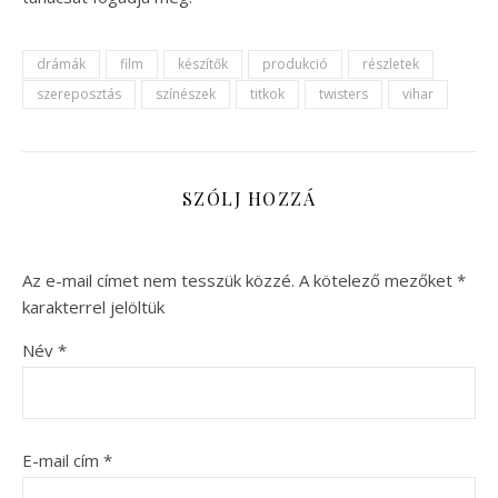
drámák
film
készítők
produkció
részletek
szereposztás
színészek
titkok
twisters
vihar
SZÓLJ HOZZÁ
Az e-mail címet nem tesszük közzé.
A kötelező mezőket
*
karakterrel jelöltük
Név
*
E-mail cím
*