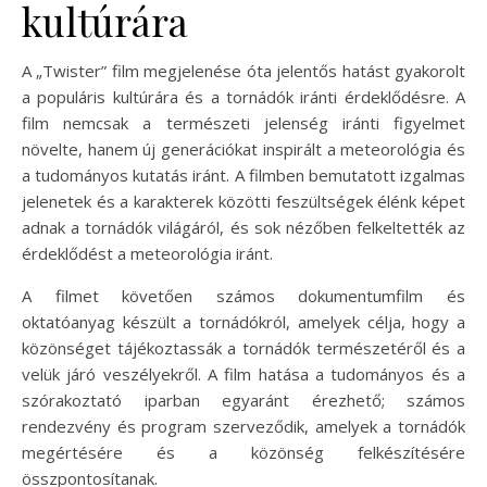
kultúrára
A „Twister” film megjelenése óta jelentős hatást gyakorolt
a populáris kultúrára és a tornádók iránti érdeklődésre. A
film nemcsak a természeti jelenség iránti figyelmet
növelte, hanem új generációkat inspirált a meteorológia és
a tudományos kutatás iránt. A filmben bemutatott izgalmas
jelenetek és a karakterek közötti feszültségek élénk képet
adnak a tornádók világáról, és sok nézőben felkeltették az
érdeklődést a meteorológia iránt.
A filmet követően számos dokumentumfilm és
oktatóanyag készült a tornádókról, amelyek célja, hogy a
közönséget tájékoztassák a tornádók természetéről és a
velük járó veszélyekről. A film hatása a tudományos és a
szórakoztató iparban egyaránt érezhető; számos
rendezvény és program szerveződik, amelyek a tornádók
megértésére és a közönség felkészítésére
összpontosítanak.