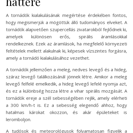
háttere
A tornádók kialakulásának megértése érdekében fontos,
hogy megismerjük a mögöttük álló tudományos elveket. A
tornádók alapvetően szupercellás zivatarokból fejlődnek ki,
amelyek különösen erős, spirális áramlásokkal
rendelkeznek. Ezek az áramlások, ha megfelelő környezeti
feltételek mellett alakulnak ki, képesek vízszintes forgásra,
amely a tornádó kialakulásához vezethet.
A tornádók jellemzően a meleg, nedves levegő és a hideg,
száraz levegő találkozásánál jönnek létre. Amikor a meleg
levegő felfelé emelkedik, a hideg levegő lefelé nyomja azt,
és ez a különbség hozza létre a vihar spirális mozgását. A
tornádók ereje a szél sebességében rejlik, amely elérheti
a 300 km/h-t is. Ez a sebesség elegendő ahhoz, hogy
hatalmas károkat okozzon, és akár épületeket is
leromboljon.
A tudósok és meteorológusok folyamatosan figyelik a