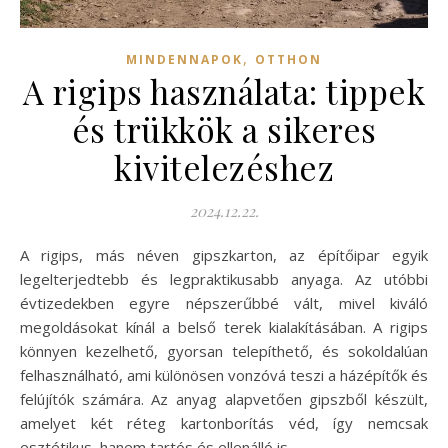
,
MINDENNAPOK
OTTHON
A rigips használata: tippek
és trükkök a sikeres
kivitelezéshez
2024.12.22.
A rigips, más néven gipszkarton, az építőipar egyik
legelterjedtebb és legpraktikusabb anyaga. Az utóbbi
évtizedekben egyre népszerűbbé vált, mivel kiváló
megoldásokat kínál a belső terek kialakításában. A rigips
könnyen kezelhető, gyorsan telepíthető, és sokoldalúan
felhasználható, ami különösen vonzóvá teszi a házépítők és
felújítók számára. Az anyag alapvetően gipszből készült,
amelyet két réteg kartonborítás véd, így nemcsak
esztétikus, hanem tartós és ellenálló is.