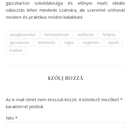
gipszkarton sokoldalúsága és előnyei miatt ideális
választás lehet mindenki számára, aki szeretné otthonát
modern és praktikus módon kialakítani.
anyaghasználat
belsőépítészet
építkezés
felújítás
gipszkarton
kivitelezés
rigips
szigetelés
tippek
trükkök
SZÓLJ HOZZÁ
Az e-mail címet nem tesszük közzé.
A kötelező mezőket
*
karakterrel jelöltük
Név
*