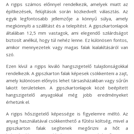
A rigips számos előnnyel rendelkezik, amelyek miatt az
építkezések, felújítások során közkedvelt választás. Az
egyik legfontosabb jellemzője a könnyű súlya, amely
megkönnyíti a szállítást és a telepítést. A gipszkartonlapok
általában 12,5 mm vastagok, ami elegendő szilárdságot
biztosít anélkül, hogy túl nehéz lenne. Ez különösen fontos,
amikor mennyezetek vagy magas falak kialakításáról van
szó.
Ezen kívül a rigips kiváló hangszigetelő tulajdonságokkal
rendelkezik. A gipszkarton falak képesek csökkenteni a zajt,
amely különösen előnyös lehet társasházakban vagy sűrűn
lakott területeken. A gipszkartonlapok közé beépített
hangszigetelő anyagokkal még jobb eredményeket
érhetünk el.
A rigips hőszigetelő képessége is figyelemre méltó. Az
anyag használatával csökkenthető a fűtési költség, mivel a
gipszkarton falak segítenek megőrizni a hőt a