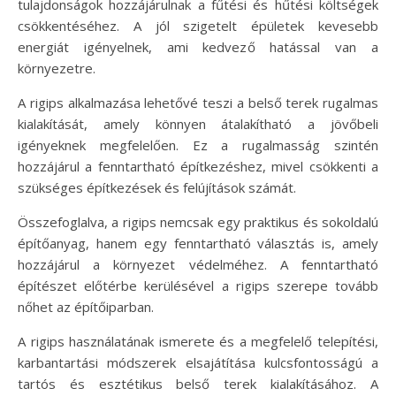
tulajdonságok hozzájárulnak a fűtési és hűtési költségek
csökkentéséhez. A jól szigetelt épületek kevesebb
energiát igényelnek, ami kedvező hatással van a
környezetre.
A rigips alkalmazása lehetővé teszi a belső terek rugalmas
kialakítását, amely könnyen átalakítható a jövőbeli
igényeknek megfelelően. Ez a rugalmasság szintén
hozzájárul a fenntartható építkezéshez, mivel csökkenti a
szükséges építkezések és felújítások számát.
Összefoglalva, a rigips nemcsak egy praktikus és sokoldalú
építőanyag, hanem egy fenntartható választás is, amely
hozzájárul a környezet védelméhez. A fenntartható
építészet előtérbe kerülésével a rigips szerepe tovább
nőhet az építőiparban.
A rigips használatának ismerete és a megfelelő telepítési,
karbantartási módszerek elsajátítása kulcsfontosságú a
tartós és esztétikus belső terek kialakításához. A