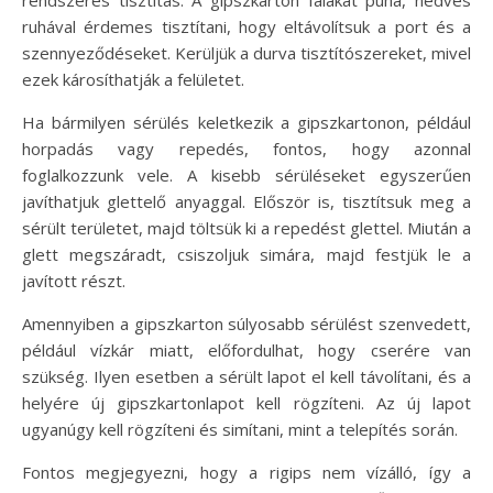
rendszeres tisztítás. A gipszkarton falakat puha, nedves
ruhával érdemes tisztítani, hogy eltávolítsuk a port és a
szennyeződéseket. Kerüljük a durva tisztítószereket, mivel
ezek károsíthatják a felületet.
Ha bármilyen sérülés keletkezik a gipszkartonon, például
horpadás vagy repedés, fontos, hogy azonnal
foglalkozzunk vele. A kisebb sérüléseket egyszerűen
javíthatjuk glettelő anyaggal. Először is, tisztítsuk meg a
sérült területet, majd töltsük ki a repedést glettel. Miután a
glett megszáradt, csiszoljuk simára, majd festjük le a
javított részt.
Amennyiben a gipszkarton súlyosabb sérülést szenvedett,
például vízkár miatt, előfordulhat, hogy cserére van
szükség. Ilyen esetben a sérült lapot el kell távolítani, és a
helyére új gipszkartonlapot kell rögzíteni. Az új lapot
ugyanúgy kell rögzíteni és simítani, mint a telepítés során.
Fontos megjegyezni, hogy a rigips nem vízálló, így a