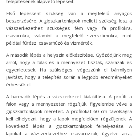
telepítésének alapvető lépéseit.
Első lépésként szükség van a megfelelő anyagok
beszerzésére. A gipszkartonlapok mellett szükség lesz a
vázszerkezethez szükséges fém vagy fa profilokra,
csavarokra, valamint a megfelelő szerszámokra, mint
például fűrész, csavarhúzó és vízmérték.
A második lépés a helyszín előkészítése. Győződjünk meg
arról, hogy a falak és a mennyezet tiszták, szárazak és
egyenletesek. Ha szükséges, végezzünk el bármilyen
javítást, hogy a telepítés során a legjobb eredményeket
érhessük el.
A harmadik lépés a vázszerkezet kialakítása. A profilt a
falon vagy a mennyezeten rögzítjük, figyelembe véve a
gipszkartonlapok méreteit. A profilokat 60 cm távolságra
kell elhelyezni, hogy a lapok megfelelően rögzüljenek. A
következő lépés a gipszkartonlapok felhelyezése. A
lapokat a vázszerkezethez csavarozzuk, ügyelve arra,