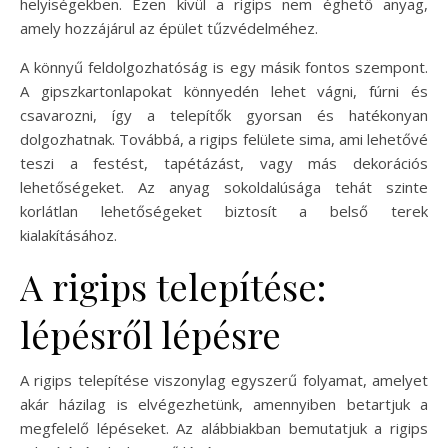
helyiségekben. Ezen kívül a rigips nem éghető anyag,
amely hozzájárul az épület tűzvédelméhez.
A könnyű feldolgozhatóság is egy másik fontos szempont.
A gipszkartonlapokat könnyedén lehet vágni, fúrni és
csavarozni, így a telepítők gyorsan és hatékonyan
dolgozhatnak. Továbbá, a rigips felülete sima, ami lehetővé
teszi a festést, tapétázást, vagy más dekorációs
lehetőségeket. Az anyag sokoldalúsága tehát szinte
korlátlan lehetőségeket biztosít a belső terek
kialakításához.
A rigips telepítése:
lépésről lépésre
A rigips telepítése viszonylag egyszerű folyamat, amelyet
akár házilag is elvégezhetünk, amennyiben betartjuk a
megfelelő lépéseket. Az alábbiakban bemutatjuk a rigips