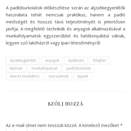
A padlóburkolatok előkészítése során az aljzatkiegyenlítők
használata tehát nemcsak praktikus, hanem a padló
minőségét és hosszú távú teljesítményét is jelentősen
javítja. A megfelelő technikák és anyagok alkalmazásával a
munkafolyamatok egyszerűbbé és hatékonyabbá válnak,
legyen szó lakóházról vagy ipari létesítményről.
aljzatkiegyenlítő
anyagok
építkezés
felújítás
lépések
munkafolyamat
padlóburkolás
sikeres munkához
szerszámok
tippek
SZÓLJ HOZZÁ
Az e-mail címet nem tesszük közzé.
A kötelező mezőket
*