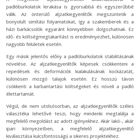
padlóburkolatok lerakása is gyorsabbá és egyszerűbbé
válik. Az önterülő aljzatkiegyenlítők megszüntetik a
bonyolult simítási folyamatokat, így a szakemberek és a
házi barkácsolók egyaránt könnyebben dolgozhatnak. Ez
idő- és költségmegtakarítást is eredményezhet, különösen
nagyobb felületek esetén.
Egy másik jelentős előny a padlóburkolatok stabilitásának
növelése. Az aljzatkiegyenlítők képesek csökkenteni a
repedések és deformációk kialakulásának kockázatát,
különösen mozgó talajok esetén. Ez hosszú távon
csökkenti a karbantartási költségeket és növeli a padló
élettartamát.
Végül, de nem utolsósorban, az aljzatkiegyenlítők széles
választéka lehetővé teszi, hogy mindenki megtalálja a
megfelelő megoldást az adott igényekhez. Akár lakó-, akár
ipari környezetben, a megfelelő aljzatkiegyenlítő
kiválasztása kulcsfontosságú a sikeres projektekhez.