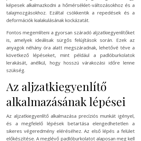
képesek alkalmazkodni a hőmérséklet-változásokhoz és a
talajmozgásokhoz. Ezáltal csökkentik a repedések és a
deformációk kialakulásának kockázatát.
Fontos megemlíteni a gyorsan száradó aljzatkiegyenlítőket
is, amelyek ideálisak sürgős felújítások során. Ezek az
anyagok néhány óra alatt megszáradnak, lehetővé téve a
következő lépéseket, mint például a padlóburkolatok
lerakását, anélkül, hogy hosszú várakozási időre lenne
szükség.
Az aljzatkiegyenlítő
alkalmazásának lépései
Az aljzatkiegyenlítő alkalmazása precíziós munkát igényel,
és a megfelelő lépések betartása elengedhetetlen a
sikeres végeredmény eléréséhez. Az első lépés a felület
előkészítése. A meglévő padlóburkolatot alaposan meg kell