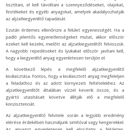
tisztítani, el kell távolítani a szennyeződéseket, olajokat,
festékeket és egyéb anyagokat, amelyek akadályozhatják
az aljzatkiegyenlítő tapadását.
Ezután érdemes ellenőrizni a felület egyenességét. Ha a
padló jelentős egyenetlenségeket mutat, akkor először
ezeket kell kezelni, mielőtt az aljzatkiegyenlítőt felvisszük.
A nagyobb repedéseket és lyukakat először javítani kell,
hogy a kiegyenlítő anyag egyenletesen terüljön el.
A következő lépés a megfelelő aljzatkiegyenlítő
kiválasztása. Fontos, hogy a kiválasztott anyag megfeleljen
a feladathoz és az adott környezeti feltételekhez. Az
aljzatkiegyenlítőt általában vízzel keverik össze, és a
gyártó utasításait követve állítják elő a megfelelő
konzisztenciát.
Az aljzatkiegyenlítő felvitele során a legjobb eredmény
elérése érdekében használjunk simítóval vagy hengerekkel.
Az anyagot egyenletesen kell eloszlatni a felületen,