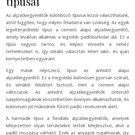
típusai
Az aljzatkiegyenlítők különböző típusai közül választhatunk,
attól függően, hogy milyen feladatra van szükség. Az egyik
legelterjedtebb típus a cement alapú aljzatkiegyenlítő,
amely kiválóan alkalmas a legtöbb padlóburkolat alá. Ez a
típus nagyon tartós, és képes elviselni a nehéz
terheléseket is, így ideális választás lehet lakó- és ipari
környezetben egyaránt.
Egy másik népszerű típus az anhidrit alapú
aljzatkiegyenlítő. Ez a megoldás különösen gyorsan szárad,
és simább felületet biztosít, mint a cement alapú
változatok. Az anhidrit aljzatkiegyenlítők önterülő
tulajdonságuknak köszönhetően könnyen alkalmazhatók, és
különösen jól működnek fűtött padló rendszerek alatt.
A harmadik típus a flexibilis aljzatkiegyenlítők, amelyek
kifejezetten olyan területekre lettek kifejlesztve, ahol a
padló mozgása várható. Ezek az anyagok rugalmasak, így