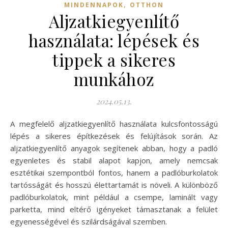
,
MINDENNAPOK
OTTHON
Aljzatkiegyenlítő
használata: lépések és
tippek a sikeres
munkához
2024.05.13.
A megfelelő aljzatkiegyenlítő használata kulcsfontosságú
lépés a sikeres építkezések és felújítások során. Az
aljzatkiegyenlítő anyagok segítenek abban, hogy a padló
egyenletes és stabil alapot kapjon, amely nemcsak
esztétikai szempontból fontos, hanem a padlóburkolatok
tartósságát és hosszú élettartamát is növeli. A különböző
padlóburkolatok, mint például a csempe, laminált vagy
parketta, mind eltérő igényeket támasztanak a felület
egyenességével és szilárdságával szemben.