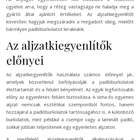
ügyelve arra, hogy a réteg vastagsága ne haladja meg a
gyártó által ajánlott értékeket. Az aljzatkiegyenlítőt
követően hagyjuk megszáradni a megadott ideig, mielőtt
bármilyen padlóburkolatot leraknánk.
Az aljzatkiegyenlítők
előnyei
Az aljzatkiegyenlítők használata számos előnnyel jár,
amelyek közvetlenül befolyásolják a padlóburkolatok
élettartamát és a felület kényelmét. Az egyik legfontosabb
előny az egyenletes felület biztosítása. A sima és egyenes
aljzat nemcsak esztétikai szempontból fontos, hanem
hozzájárul a padlóburkolatok tartósságához is. A különböző
burkolatok, mint például a csempe vagy a laminált padló,
sokkal jobban teljesítenek egy egyenletes aljzaton.
A megfelelő aljzatkiegyenlítők alkalmazásával a