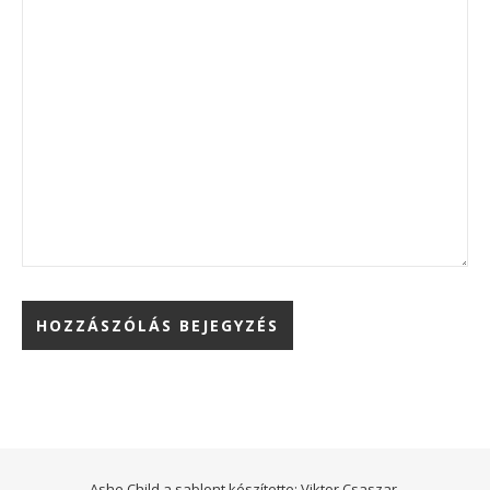
Ashe Child a sablont készítette:
Viktor Csaszar.