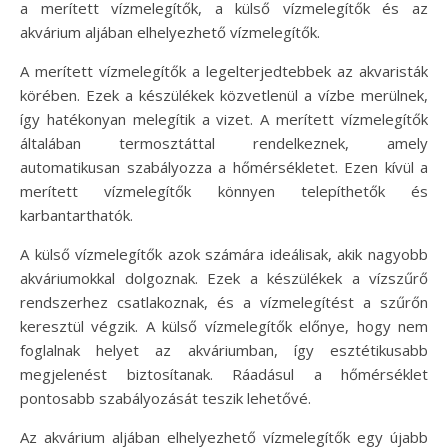
a merített vízmelegítők, a külső vízmelegítők és az
akvárium aljában elhelyezhető vízmelegítők.
A merített vízmelegítők a legelterjedtebbek az akvaristák
körében. Ezek a készülékek közvetlenül a vízbe merülnek,
így hatékonyan melegítik a vizet. A merített vízmelegítők
általában termosztáttal rendelkeznek, amely
automatikusan szabályozza a hőmérsékletet. Ezen kívül a
merített vízmelegítők könnyen telepíthetők és
karbantarthatók.
A külső vízmelegítők azok számára ideálisak, akik nagyobb
akváriumokkal dolgoznak. Ezek a készülékek a vízszűrő
rendszerhez csatlakoznak, és a vízmelegítést a szűrőn
keresztül végzik. A külső vízmelegítők előnye, hogy nem
foglalnak helyet az akváriumban, így esztétikusabb
megjelenést biztosítanak. Ráadásul a hőmérséklet
pontosabb szabályozását teszik lehetővé.
Az akvárium aljában elhelyezhető vízmelegítők egy újabb