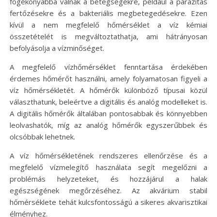
fogékonyabbá válnak a betegségekre, például a parazitás
fertőzésekre és a bakteriális megbetegedésekre. Ezen
kívül a nem megfelelő hőmérséklet a víz kémiai
összetételét is megváltoztathatja, ami hátrányosan
befolyásolja a vízminőséget.
A megfelelő vízhőmérséklet fenntartása érdekében
érdemes hőmérőt használni, amely folyamatosan figyeli a
víz hőmérsékletét. A hőmérők különböző típusai közül
választhatunk, beleértve a digitális és analóg modelleket is.
A digitális hőmérők általában pontosabbak és könnyebben
leolvashatók, míg az analóg hőmérők egyszerűbbek és
olcsóbbak lehetnek.
A víz hőmérsékletének rendszeres ellenőrzése és a
megfelelő vízmelegítő használata segít megelőzni a
problémás helyzeteket, és hozzájárul a halak
egészségének megőrzéséhez. Az akvárium stabil
hőmérséklete tehát kulcsfontosságú a sikeres akvarisztikai
élményhez.