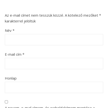
Az e-mail címet nem tesszük közzé.
A kötelező mezőket
*
karakterrel jelöltük
Név
*
E-mail cím
*
Honlap
A nevem, e-mail címem, és weboldalcímem mentése a