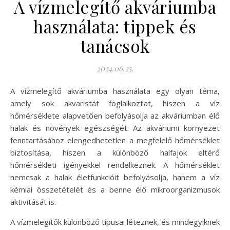
A vízmelegítő akváriumba
használata: tippek és
tanácsok
2024.06.25.
A vízmelegítő akváriumba használata egy olyan téma,
amely sok akvaristát foglalkoztat, hiszen a víz
hőmérséklete alapvetően befolyásolja az akváriumban élő
halak és növények egészségét. Az akváriumi környezet
fenntartásához elengedhetetlen a megfelelő hőmérséklet
biztosítása, hiszen a különböző halfajok eltérő
hőmérsékleti igényekkel rendelkeznek. A hőmérséklet
nemcsak a halak életfunkcióit befolyásolja, hanem a víz
kémiai összetételét és a benne élő mikroorganizmusok
aktivitását is.
A vízmelegítők különböző típusai léteznek, és mindegyiknek