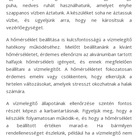
puha, nedves ruhát használhatunk, amelyet enyhe
szappanos vízben áztatunk. A készüléket soha ne áztassuk
vízbe, és ügyeljünk arra, hogy ne károsítsuk a
vezérlőegységet.
A hőmérséklet beállítása is kulcsfontosságú a vízmelegítő
hatékony működéséhez. Mielőtt beállítanánk a kívánt
hőmérsékletet, érdemes ellenőrizni az akváriumban tartott
halfajok hőmérsékleti igényeit, és ennek megfelelően
beállítani a vízmelegítőt. A hőmérsékletet fokozatosan
érdemes emelni vagy csökkenteni, hogy elkerüljük a
hirtelen változásokat, amelyek stresszt okozhatnak a halak
számára.
A vízmelegítő állapotának ellenőrzése szintén fontos
részét képezi a karbantartásnak. Figyeljük meg, hogy a
készülék folyamatosan működik-e, és hogy a hőmérséklet
a beállított értéken marad-e. Ha bármilyen
rendellenességet észlelünk, például ha a vízmelegítő nem