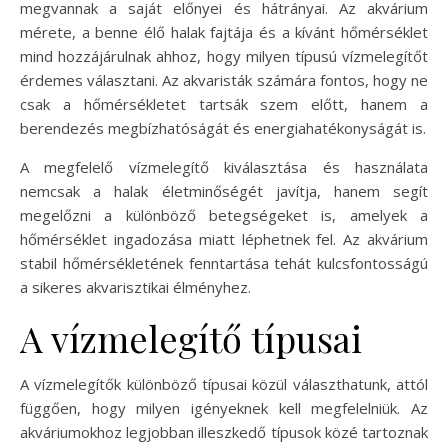
megvannak a saját előnyei és hátrányai. Az akvárium
mérete, a benne élő halak fajtája és a kívánt hőmérséklet
mind hozzájárulnak ahhoz, hogy milyen típusú vízmelegítőt
érdemes választani. Az akvaristák számára fontos, hogy ne
csak a hőmérsékletet tartsák szem előtt, hanem a
berendezés megbízhatóságát és energiahatékonyságát is.
A megfelelő vízmelegítő kiválasztása és használata
nemcsak a halak életminőségét javítja, hanem segít
megelőzni a különböző betegségeket is, amelyek a
hőmérséklet ingadozása miatt léphetnek fel. Az akvárium
stabil hőmérsékletének fenntartása tehát kulcsfontosságú
a sikeres akvarisztikai élményhez.
A vízmelegítő típusai
A vízmelegítők különböző típusai közül választhatunk, attól
függően, hogy milyen igényeknek kell megfelelniük. Az
akváriumokhoz legjobban illeszkedő típusok közé tartoznak