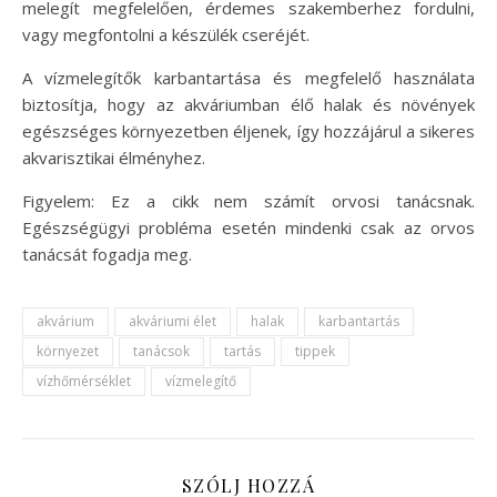
melegít megfelelően, érdemes szakemberhez fordulni,
vagy megfontolni a készülék cseréjét.
A vízmelegítők karbantartása és megfelelő használata
biztosítja, hogy az akváriumban élő halak és növények
egészséges környezetben éljenek, így hozzájárul a sikeres
akvarisztikai élményhez.
Figyelem: Ez a cikk nem számít orvosi tanácsnak.
Egészségügyi probléma esetén mindenki csak az orvos
tanácsát fogadja meg.
akvárium
akváriumi élet
halak
karbantartás
környezet
tanácsok
tartás
tippek
vízhőmérséklet
vízmelegítő
SZÓLJ HOZZÁ