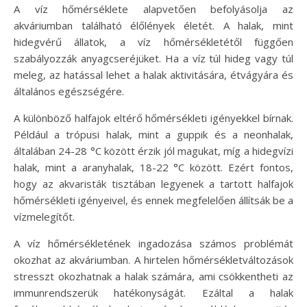
A víz hőmérséklete alapvetően befolyásolja az
akváriumban található élőlények életét. A halak, mint
hidegvérű állatok, a víz hőmérsékletétől függően
szabályozzák anyagcseréjüket. Ha a víz túl hideg vagy túl
meleg, az hatással lehet a halak aktivitására, étvágyára és
általános egészségére.
A különböző halfajok eltérő hőmérsékleti igényekkel bírnak.
Például a trópusi halak, mint a guppik és a neonhalak,
általában 24-28 °C között érzik jól magukat, míg a hidegvízi
halak, mint a aranyhalak, 18-22 °C között. Ezért fontos,
hogy az akvaristák tisztában legyenek a tartott halfajok
hőmérsékleti igényeivel, és ennek megfelelően állítsák be a
vízmelegítőt.
A víz hőmérsékletének ingadozása számos problémát
okozhat az akváriumban. A hirtelen hőmérsékletváltozások
stresszt okozhatnak a halak számára, ami csökkentheti az
immunrendszerük hatékonyságát. Ezáltal a halak