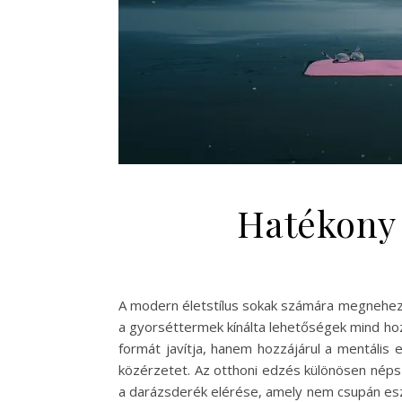
Hatékony 
A modern életstílus sokak számára megnehez
a gyorséttermek kínálta lehetőségek mind hozz
formát javítja, hanem hozzájárul a mentális 
közérzetet. Az otthoni edzés különösen népsz
a darázsderék elérése, amely nem csupán eszt