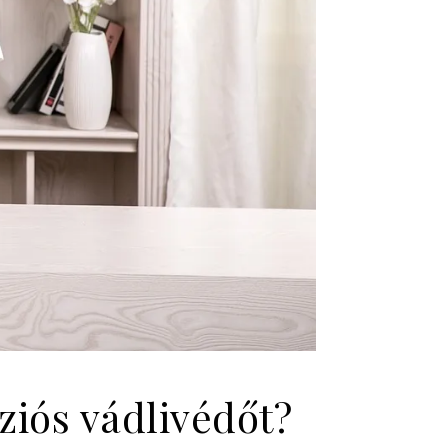
iós vádlivédőt?