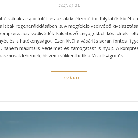
2025.03.23.
é válnak a sportolók és az aktív életmódot folytatók körében
 a lábak regenerálódásában is. A megfelelő vádlivédő kiválasztá
kompressziós vádlivédők különböző anyagokból készülnek, elté
ét és a hatékonyságot. Ezen kívül a vásárlás során fontos figye
, hanem maximális védelmet és támogatást is nyújt. A kompres
asznosak lehetnek, hiszen csökkenthetik a fáradtságot és…
TOVÁBB