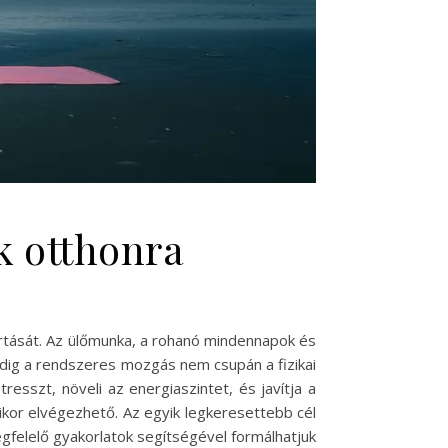
k otthonra
tását. Az ülőmunka, a rohanó mindennapok és
Pedig a rendszeres mozgás nem csupán a fizikai
esszt, növeli az energiaszintet, és javítja a
ikor elvégezhető. Az egyik legkeresettebb cél
gfelelő gyakorlatok segítségével formálhatjuk