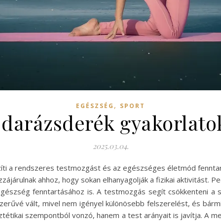
,
EGÉSZSÉG
SPORT
darázsderék gyakorlato
2025.03.04.
íti a rendszeres testmozgást és az egészséges életmód fenntar
ájárulnak ahhoz, hogy sokan elhanyagolják a fizikai aktivitást. 
egészség fenntartásához is. A testmozgás segít csökkenteni a str
erűvé vált, mivel nem igényel különösebb felszerelést, és bárm
étikai szempontból vonzó, hanem a test arányait is javítja. A me