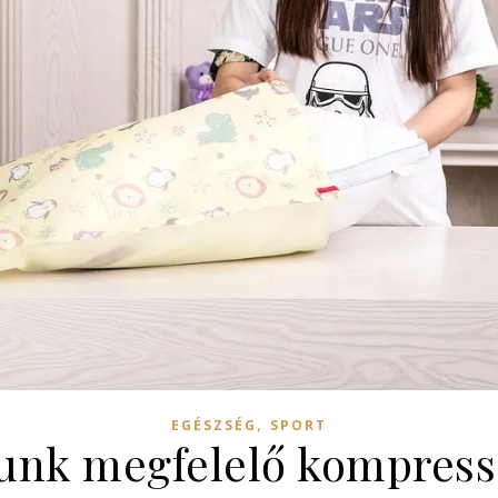
,
EGÉSZSÉG
SPORT
unk megfelelő kompressz