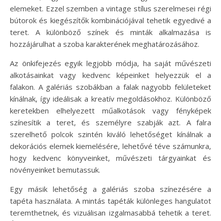
elemeket. Ezzel szemben a vintage stílus szerelmesei régi
bútorok és kiegészítők kombinációjával tehetik egyedivé a
teret. A különböző színek és minták alkalmazása is
hozzájárulhat a szoba karakterének meghatározásához.
Az önkifejezés egyik legjobb módja, ha saját művészeti
alkotásainkat vagy kedvenc képeinket helyezzük el a
falakon. A galériás szobákban a falak nagyobb felületeket
kínálnak, így ideálisak a kreatív megoldásokhoz. Különböző
keretekben elhelyezett műalkotások vagy fényképek
színesítik a teret, és személyre szabják azt. A falra
szerelhető polcok szintén kiváló lehetőséget kínálnak a
dekorációs elemek kiemelésére, lehetővé téve számunkra,
hogy kedvenc könyveinket, művészeti tárgyainkat és
növényeinket bemutassuk.
Egy másik lehetőség a galériás szoba színezésére a
tapéta használata. A mintás tapéták különleges hangulatot
teremthetnek, és vizuálisan izgalmasabbá tehetik a teret.