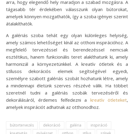
arra, hogy elegendő hely maradjon a szabad mozgásra. A
tágasabb tér érdekében válasszunk olyan bútorokat,
amelyek könnyen mozgathatók, így a szoba igényei szerint
átalakíthatók.
A galériás szoba tehát egy olyan különleges helyiség,
amely számos lehetőséget kínál az otthoni inspirációhoz. A
megfelelő tervezéssel és berendezéssel nemcsak
esztétikus, hanem funkcionális teret alakíthatunk ki, amely
harmonizál a környezetünkkel. A kreatív ötletek és a
stílusos dekorációs elemek segítségével egyedi,
személyre szabott galériás szobát hozhatunk létre, amely
a mindennapi életünk szerves részévé válik. Ha többet
szeretnél tudni a galériás szobák tervezéséről és
dekorálásáról, érdemes felfedezni a
kreatív ötleteket
,
amelyek inspirációt adhatnak az otthonodhoz.
bútortervezés
dekoráció
galéria
inspiráció
kreativitás
művészet
otthon
stílus
színek