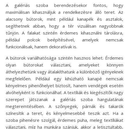
A galériás szoba berendezésekor fontos, hogy
maximálisan kihasználjuk a rendelkezésre álló teret. Az
alacsony bútorok, mint például kanapék és asztalok,
segíthetnek abban, hogy a tér vizuálisan nagyobbnak
tűnjön. A falakat szintén érdemes kihasználni tárolásra,
például polcok beépítésével, amelyek nemcsak
funkcionálisak, hanem dekoratívak is.
A bútorok variálhatósága szintén hasznos lehet. Érdemes
olyan bútorokat választani, amelyeket könnyen
áthelyezhetünk vagy átalakíthatunk a különböző igényeknek
megfelelően. Például egy kihúzható kanapé nemcsak
kényelmes pihenőhelyet biztosít, hanem vendégek esetén
alvóhelyként is funkcionálhat. A textíliák és kiegészítők nagy
szerepet játszanak a galériás szoba hangulatának
megteremtésében. A szőnyegek, párnák és takarók
színesítik a teret, és kényelmesebbé teszik azt. Ha a
szoba pihenésre szolgál, érdemes puha, meleg textíliákat
választani, míg ha munkára szánjuk, akkor a letisztultabb,