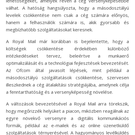
lehetőségeket, amelyek révén a cég versenyképesebbé
válhat. A hatóság hangsúlyozta, hogy a másodosztályú
levelek csökkentése nem csak a cég számára előnyös,
hanem a felhasználók számára is, akik gyorsabb és
megbízhatóbb szolgáltatásokat keresnek.
A Royal Mail már korábban is bejelentette, hogy a
költségek csökkentése érdekében különböző
intézkedéseket tervez, beleértve a munkaerő
optimalizálását és a technológiai fejlesztések bevezetését.
Az Ofcom által javasolt lépések, mint például a
másodosztályú szolgáltatások csökkentése, szervesen
illeszkednek a cég átalakítási stratégiájába, amelynek célja
a fenntarthatóság és a versenyképesség növelése.
A változások bevezetésével a Royal Mail arra törekszik,
hogy megőrizzék helyüket a piacon, miközben reagálnak az
egyre növekvő versenyre a digitális kommunikációs
formák, például az e-mailek és az online üzenetküldő
szolgáltatások térnyerésével. A hagyományos levélküldés