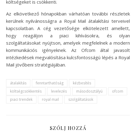
költségeket is csökkenti.
Az elkövetkező hónapokban várhatóan további részletek
kerülnek nyilvánosságra a Royal Mail átalakítási terveivel
kapcsolatban. A cég vezetősége elkötelezett amellett,
hogy reagáljon a piaci kihívásokra, és olyan
szolgáltatásokat nyújtson, amelyek megfelelnek a modern
kommunikációs igényeknek. Az Ofcom által javasolt
intézkedések megvalósítása kulcsfontosságú lépés a Royal
Mail jövőbeni stratégiájában.
átalakítás
fenntarthatóság
kézbesítés
költségcsökkentés
levelezés
másodosztályú
ofcom
piaci trendek
royal mail
szolgáltatások
SZÓLJ HOZZÁ