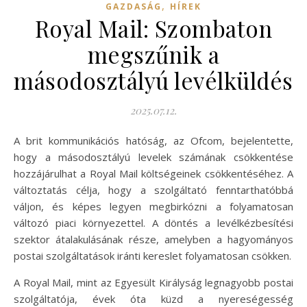
,
GAZDASÁG
HÍREK
Royal Mail: Szombaton
megszűnik a
másodosztályú levélküldés
2025.07.12.
A brit kommunikációs hatóság, az Ofcom, bejelentette,
hogy a másodosztályú levelek számának csökkentése
hozzájárulhat a Royal Mail költségeinek csökkentéséhez. A
változtatás célja, hogy a szolgáltató fenntarthatóbbá
váljon, és képes legyen megbirkózni a folyamatosan
változó piaci környezettel. A döntés a levélkézbesítési
szektor átalakulásának része, amelyben a hagyományos
postai szolgáltatások iránti kereslet folyamatosan csökken.
A Royal Mail, mint az Egyesült Királyság legnagyobb postai
szolgáltatója, évek óta küzd a nyereségesség