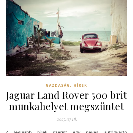
,
GAZDASÁG
HÍREK
Jaguar Land Rover 500 brit
munkahelyet megszüntet
2025.07.18.
A legújabb hírek szerint egy neves autógyártó