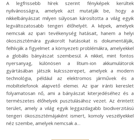
A legfrissebb hírek szerint fényképek kerültek
nyilvánosságra, amelyek azt mutatják be, hogy a
nikkelbányászat milyen súlyosan károsította a világ egyik
legváltozatosabb tengeri élőhelyét. A képek, amelyek
nemcsak az ipari tevékenység hatásait, hanem a helyi
ökoszisztémára gyakorolt hatásokat is dokumentálják,
felhívják a figyelmet a környezeti problémákra, amelyekkel
a globális bányászat szembesül. A nikkel, mint fontos
nyersanyag, különösen a lítium-ion akkumulátorok
gyártásában játszik kulcsszerepet, amelyek a modern
technológia, például az elektromos járművek és a
mobiltelefonok alapvető elemei. Az ipar iránti kereslet
folyamatosan nő, ami a bányászat kiterjedéséhez és a
természetes élőhelyek pusztulásához vezet. Az érintett
terület, amely a világ egyik leggazdagabb biodiverzitású
tengeri ökoszisztémájaként ismert, komoly veszélyekkel
néz szembe, amelyek nemcsak a…