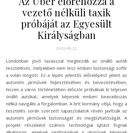
Az Uber előrehozza a
vezető nélküli taxik
próbáját az Egyesült
Királyságban
2025.06.23.
Londonban jövő tavasszal megkezdik az önálló autók
tesztelését, melyekben nem lesz emberi biztonsági sofőr
a volán mögött. Ez a lépés jelentős előrelépést jelent az
autonóm járművek fejlesztésében és bevezetésében,
hiszen a város történetében először próbálnak ki teljesen
önálló autókat, amelyek képesek emberi beavatkozás
nélkül navigálni a forgalomban. A brit kormány célja, hogy a
tesztelés során szerzett tapasztalatok révén javítsák az
autonóm járművek biztonságát és megbízhatóságát. A
projekt részeként számos technológiai újítást fognak
alkalmazni, amelyek segítségével a járművek képesek