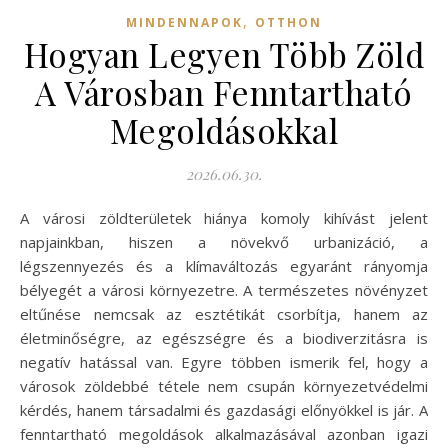
,
MINDENNAPOK
OTTHON
Hogyan Legyen Több Zöld
A Városban Fenntartható
Megoldásokkal
2026.06.30.
A városi zöldterületek hiánya komoly kihívást jelent
napjainkban, hiszen a növekvő urbanizáció, a
légszennyezés és a klímaváltozás egyaránt rányomja
bélyegét a városi környezetre. A természetes növényzet
eltűnése nemcsak az esztétikát csorbítja, hanem az
életminőségre, az egészségre és a biodiverzitásra is
negatív hatással van. Egyre többen ismerik fel, hogy a
városok zöldebbé tétele nem csupán környezetvédelmi
kérdés, hanem társadalmi és gazdasági előnyökkel is jár. A
fenntartható megoldások alkalmazásával azonban igazi