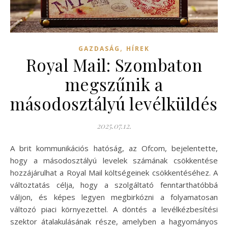
,
GAZDASÁG
HÍREK
Royal Mail: Szombaton
megszűnik a
másodosztályú levélküldés
2025.07.12.
A brit kommunikációs hatóság, az Ofcom, bejelentette,
hogy a másodosztályú levelek számának csökkentése
hozzájárulhat a Royal Mail költségeinek csökkentéséhez. A
változtatás célja, hogy a szolgáltató fenntarthatóbbá
váljon, és képes legyen megbirkózni a folyamatosan
változó piaci környezettel. A döntés a levélkézbesítési
szektor átalakulásának része, amelyben a hagyományos