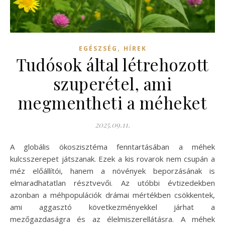
,
EGÉSZSÉG
HÍREK
Tudósok által létrehozott
szuperétel, ami
megmentheti a méheket
2025.09.11.
A globális ökoszisztéma fenntartásában a méhek
kulcsszerepet játszanak. Ezek a kis rovarok nem csupán a
méz előállítói, hanem a növények beporzásának is
elmaradhatatlan résztvevői. Az utóbbi évtizedekben
azonban a méhpopulációk drámai mértékben csökkentek,
ami aggasztó következményekkel járhat a
mezőgazdaságra és az élelmiszerellátásra. A méhek