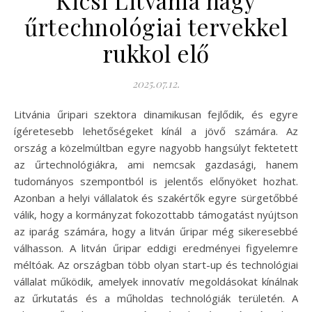
űrtechnológiai tervekkel
rukkol elő
2025.07.12.
Litvánia űripari szektora dinamikusan fejlődik, és egyre
ígéretesebb lehetőségeket kínál a jövő számára. Az
ország a közelmúltban egyre nagyobb hangsúlyt fektetett
az űrtechnológiákra, ami nemcsak gazdasági, hanem
tudományos szempontból is jelentős előnyöket hozhat.
Azonban a helyi vállalatok és szakértők egyre sürgetőbbé
válik, hogy a kormányzat fokozottabb támogatást nyújtson
az iparág számára, hogy a litván űripar még sikeresebbé
válhasson. A litván űripar eddigi eredményei figyelemre
méltóak. Az országban több olyan start-up és technológiai
vállalat működik, amelyek innovatív megoldásokat kínálnak
az űrkutatás és a műholdas technológiák területén. A