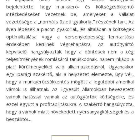
bejelentette, hogy munkaerő- és költségcsökkentő
intézkedéseket vezetnek be, amelyeket a vállalat
vezetősége a „normális üzleti gyakorlat” részének tart. Az
ilyen lépések a piacon gyakoriak, és általában a költségek
optimalizálása vagy a versenyképesség fenntartása
érdekében kerülnek végrehajtásra. Az autógyártó
képviselői hangsúlyozták, hogy a döntések nem a cég
teljesítményének romlásáról tanúskodnak, hanem inkább a
piaci körülményekkel való alkalmazkodásról. Ugyanakkor
egy iparági szakértő, aki a helyzetet elemezte, úgy véli,
hogy a munkaerőcsökkentés mögött a legutóbbi amerikai
vámok is állhatnak. Az Egyesült Államokban bevezetett
vámok hatással vannak az autógyártók költségeire, és
ezzel együtt a profitabilitásukra. A szakértő hangsúlyozta,
hogy a vámok miatt növekedett nyersanyagköltségek és a
beszállítói…