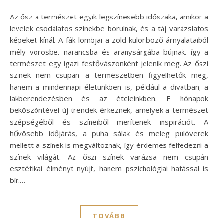
Az ősz a természet egyik legszínesebb időszaka, amikor a
levelek csodálatos színekbe borulnak, és a táj varázslatos
képeket kínál. A fák lombjai a zöld különböző árnyalataiból
mély vörösbe, narancsba és aranysárgába bújnak, így a
természet egy igazi festővászonként jelenik meg. Az őszi
színek nem csupán a természetben figyelhetők meg,
hanem a mindennapi életünkben is, például a divatban, a
lakberendezésben és az ételeinkben. E hónapok
beköszöntével új trendek érkeznek, amelyek a természet
szépségéből és színeiből merítenek inspirációt. A
hűvösebb időjárás, a puha sálak és meleg pulóverek
mellett a színek is megváltoznak, így érdemes felfedezni a
színek világát. Az őszi színek varázsa nem csupán
esztétikai élményt nyújt, hanem pszichológiai hatással is
bír.…
TOVÁBB