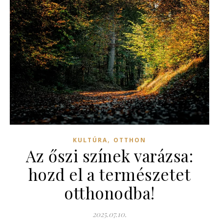
,
KULTÚRA
OTTHON
Az őszi színek varázsa:
hozd el a természetet
otthonodba!
2025.07.10.