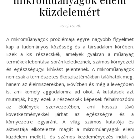
küzdelemért
2025.10.26.
A mikroműanyagok problémája egyre nagyobb figyelmet
kap a tudományos közösség és a társadalom körében.
Ezek a kis részecskék, amelyek gyakran a műanyag
termékek lebontása során keletkeznek, számos környezeti
és egészségügyi kihívást jelentenek. A mikroműanyagok
nemcsak a természetes ökoszisztémákban találhatók meg,
hanem az élelmiszerekben, ivóvízben és még a levegőben
is, ami komoly aggodalomra ad okot. A kutatások azt
mutatják, hogy ezek a részecskék képesek felhalmozódni
az élőlények szervezetében, ami hosszú távú
következményekkel járhat az egészségre és a
környezetre egyaránt. A világ számos kutatója és
aktivistája elkötelezte magát a mikroműanyagok elleni
küzdelem mellett, és számos kezdeményezés indult a