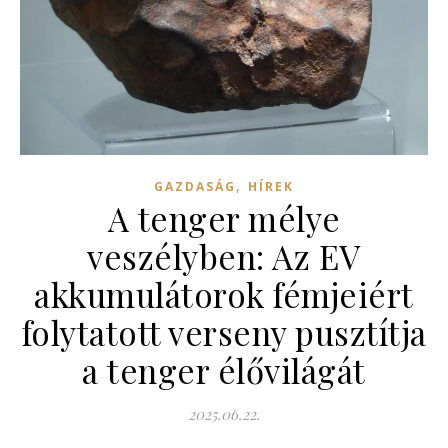
,
GAZDASÁG
HÍREK
A tenger mélye
veszélyben: Az EV
akkumulátorok fémjeiért
folytatott verseny pusztítja
a tenger élővilágát
2025.06.22.