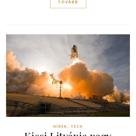
TOVÁBB
,
HÍREK
TECH
Kicsi Litvánia nagy