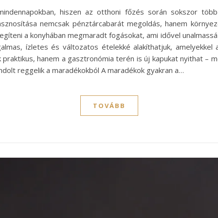
mindennapokban, hiszen az otthoni főzés során sokszor több 
sznosítása nemcsak pénztárcabarát megoldás, hanem környezetb
íteni a konyhában megmaradt fogásokat, ami idővel unalmassá vál
galmas, ízletes és változatos ételekké alakíthatjuk, amelyekkel
 praktikus, hanem a gasztronómia terén is új kapukat nyithat – 
ondolt reggelik a maradékokból A maradékok gyakran a…
TOVÁBB