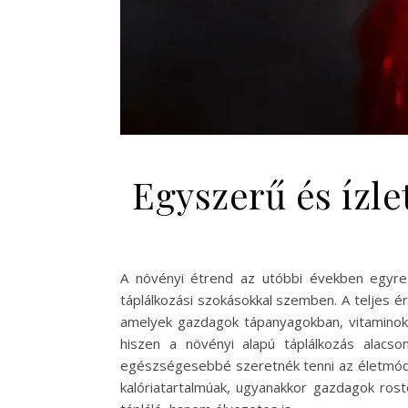
Egyszerű és ízle
A növényi étrend az utóbbi években egyre
táplálkozási szokásokkal szemben. A teljes é
amelyek gazdagok tápanyagokban, vitaminok
hiszen a növényi alapú táplálkozás alacs
egészségesebbé szeretnék tenni az életmódjuk
kalóriatartalmúak, ugyanakkor gazdagok ros