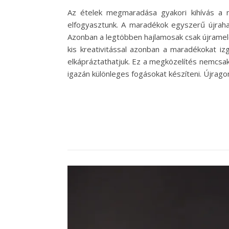
Az ételek megmaradása gyakori kihívás a 
elfogyasztunk. A maradékok egyszerű újraha
Azonban a legtöbben hajlamosak csak újrameleg
kis kreativitással azonban a maradékokat iz
elkápráztathatjuk. Ez a megközelítés nemcsak
igazán különleges fogásokat készíteni. Újrag