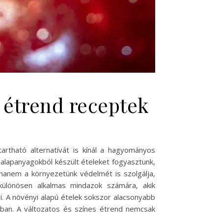
i étrend receptek
tható alternatívát is kínál a hagyományos
 alapanyagokból készült ételeket fogyasztunk,
anem a környezetünk védelmét is szolgálja,
különösen alkalmas mindazok számára, akik
i. A növényi alapú ételek sokszor alacsonyabb
ában. A változatos és színes étrend nemcsak