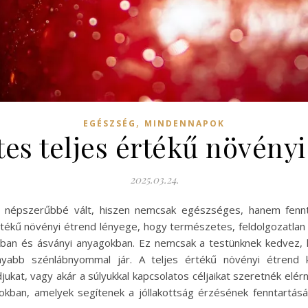
,
EGÉSZSÉG
MINDENNAPOK
tes teljes értékű növény
2025.03.24.
 népszerűbbé vált, hiszen nemcsak egészséges, hanem fenntar
rtékű növényi étrend lényege, hogy természetes, feldolgozatlan
ban és ásványi anyagokban. Ez nemcsak a testünknek kedvez, h
onyabb szénlábnyommal jár. A teljes értékű növényi étrend 
at, vagy akár a súlyukkal kapcsolatos céljaikat szeretnék elérn
tokban, amelyek segítenek a jóllakottság érzésének fenntartás