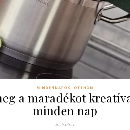
,
MINDENNAPOK
OTTHON
g a maradékot kreatíva
minden nap
2026.06.11.