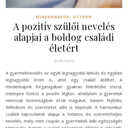
,
MINDENNAPOK
OTTHON
A pozitív szülői nevelés
alapjai a boldog családi
életért
2026.04.07.
A gyermeknevelés az egyik legnagyobb kihívás és egyben
legnagyobb öröm is, amit egy család átélhet. A
mindennapok forgatagában gyakran feledésbe merül,
mennyire fontos a pozitív légkör, amelyben a gyerekek
nemcsak biztonságban érzik magukat, hanem fejlődni,
felfedezni és szeretetet adni is képesek. A harmonikus
családi kapcsolatok alapja a tudatos és szeretetteljes
nevelés, mely nem csupán a gyermekek lelki egészségét
támogatja, hanem a család egészének jóllétét is elősegíti.