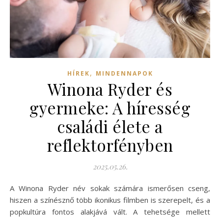
,
HÍREK
MINDENNAPOK
Winona Ryder és
gyermeke: A híresség
családi élete a
reflektorfényben
2025.05.26.
A Winona Ryder név sokak számára ismerősen cseng,
hiszen a színésznő több ikonikus filmben is szerepelt, és a
popkultúra fontos alakjává vált. A tehetsége mellett