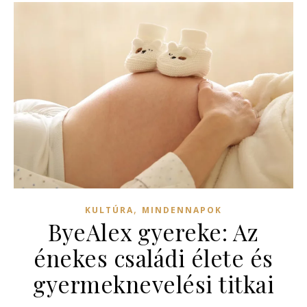
,
KULTÚRA
MINDENNAPOK
ByeAlex gyereke: Az
énekes családi élete és
gyermeknevelési titkai