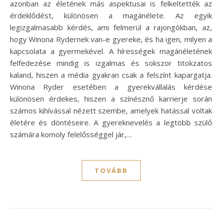
azonban az életének más aspektusai is felkeltették az
érdeklődést, különösen a magánélete. Az egyik
legizgalmasabb kérdés, ami felmerül a rajongókban, az,
hogy Winona Rydernek van-e gyereke, és ha igen, milyen a
kapcsolata a gyermekével. A hírességek magánéletének
felfedezése mindig is izgalmas és sokszor titokzatos
kaland, hiszen a média gyakran csak a felszínt kapargatja.
Winona Ryder esetében a gyerekvállalás kérdése
különösen érdekes, hiszen a színésznő karrierje során
számos kihívással nézett szembe, amelyek hatással voltak
életére és döntéseire. A gyereknevelés a legtöbb szülő
számára komoly felelősséggel jár,…
TOVÁBB