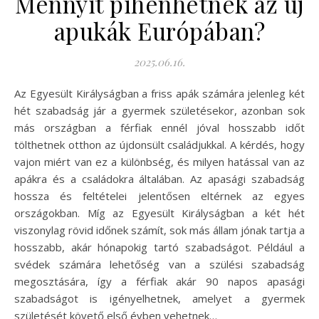
Mennyit pihenhetnek az új
apukák Európában?
2025.06.16.
Az Egyesült Királyságban a friss apák számára jelenleg két
hét szabadság jár a gyermek születésekor, azonban sok
más országban a férfiak ennél jóval hosszabb időt
tölthetnek otthon az újdonsült családjukkal. A kérdés, hogy
vajon miért van ez a különbség, és milyen hatással van az
apákra és a családokra általában. Az apasági szabadság
hossza és feltételei jelentősen eltérnek az egyes
országokban. Míg az Egyesült Királyságban a két hét
viszonylag rövid időnek számít, sok más állam jónak tartja a
hosszabb, akár hónapokig tartó szabadságot. Például a
svédek számára lehetőség van a szülési szabadság
megosztására, így a férfiak akár 90 napos apasági
szabadságot is igényelhetnek, amelyet a gyermek
születését követő első évben vehetnek…