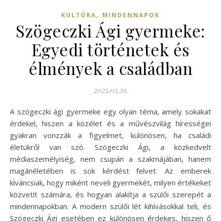
,
KULTÚRA
MINDENNAPOK
Szögeczki Ági gyermeke:
Egyedi történetek és
élmények a családban
2025.05.29.
A szögeczki ági gyermeke egy olyan téma, amely sokakat
érdekel, hiszen a közélet és a művészvilág hírességei
gyakran vonzzák a figyelmet, különösen, ha családi
életükről van szó. Szögeczki Ági, a közkedvelt
médiaszemélyiség, nem csupán a szakmájában, hanem
magánéletében is sok kérdést felvet. Az emberek
kíváncsiak, hogy miként neveli gyermekét, milyen értékeket
közvetít számára, és hogyan alakítja a szülői szerepét a
mindennapokban. A modern szülői lét kihívásokkal teli, és
Szögeczki Ági esetében ez különösen érdekes, hiszen ő