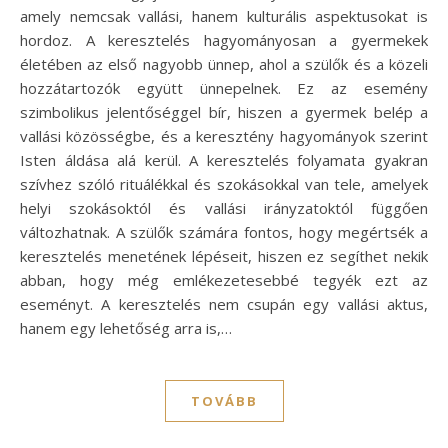
amely nemcsak vallási, hanem kulturális aspektusokat is
hordoz. A keresztelés hagyományosan a gyermekek
életében az első nagyobb ünnep, ahol a szülők és a közeli
hozzátartozók együtt ünnepelnek. Ez az esemény
szimbolikus jelentőséggel bír, hiszen a gyermek belép a
vallási közösségbe, és a keresztény hagyományok szerint
Isten áldása alá kerül. A keresztelés folyamata gyakran
szívhez szóló rituálékkal és szokásokkal van tele, amelyek
helyi szokásoktól és vallási irányzatoktól függően
változhatnak. A szülők számára fontos, hogy megértsék a
keresztelés menetének lépéseit, hiszen ez segíthet nekik
abban, hogy még emlékezetesebbé tegyék ezt az
eseményt. A keresztelés nem csupán egy vallási aktus,
hanem egy lehetőség arra is,…
TOVÁBB