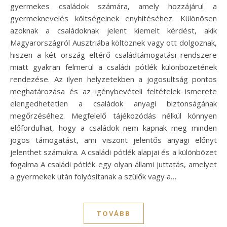
gyermekes családok számára, amely hozzájárul a
gyermeknevelés költségeinek enyhítéséhez. Különösen
azoknak a családoknak jelent kiemelt kérdést, akik
Magyarországról Ausztriába költöznek vagy ott dolgoznak,
hiszen a két ország eltérő családtámogatási rendszere
miatt gyakran felmerül a családi pótlék különbözetének
rendezése. Az ilyen helyzetekben a jogosultság pontos
meghatározása és az igénybevételi feltételek ismerete
elengedhetetlen a családok anyagi biztonságának
megőrzéséhez. Megfelelő tájékozódás nélkül könnyen
előfordulhat, hogy a családok nem kapnak meg minden
jogos támogatást, ami viszont jelentős anyagi előnyt
jelenthet számukra. A családi pótlék alapjai és a különbözet
fogalma A családi pótlék egy olyan állami juttatás, amelyet
a gyermekek után folyósítanak a szülők vagy a…
TOVÁBB