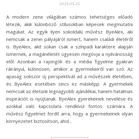
2025.05.25.
A modern zene világában számos tehetséges előadó
létezik, akik különböző stílusokban képesek megmutatni
magukat. Az egyik ilyen sokoldalú művész ByeAlex, aki
nemcsak a zenei pályájáról ismert, hanem családi életéről
is. ByeAlex, akit sokan csak a színpadi karaktere alapján
ismernek, a magánéletét ügyesen megóvja a nyilvánosság
elől. Azonban a rajongók és a média figyelme gyakran
ráirányul, különösen, amikor a gyermekeiről van szó. Az
apaság sokszor új perspektívát ad a művészek életében,
és ByeAlex esetében sincs ez másképp. A gyermekek
nemcsak az életünk legnagyobb ajándékai, hanem hatalmas
inspirációt is nyújtanak. ByeAlex gyerekeinek nevelése és
azokkal való kapcsolata rendkívül fontos számára. A
művész figyelmet fordít arra, hogy a gyermekeinek olyan
környezetet biztosítson, ahol…