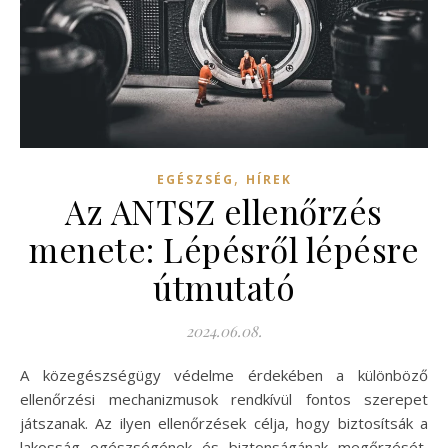
,
EGÉSZSÉG
HÍREK
Az ANTSZ ellenőrzés
menete: Lépésről lépésre
útmutató
2024.06.08.
A közegészségügy védelme érdekében a különböző
ellenőrzési mechanizmusok rendkívül fontos szerepet
játszanak. Az ilyen ellenőrzések célja, hogy biztosítsák a
lakosság egészségének és biztonságának megőrzését,