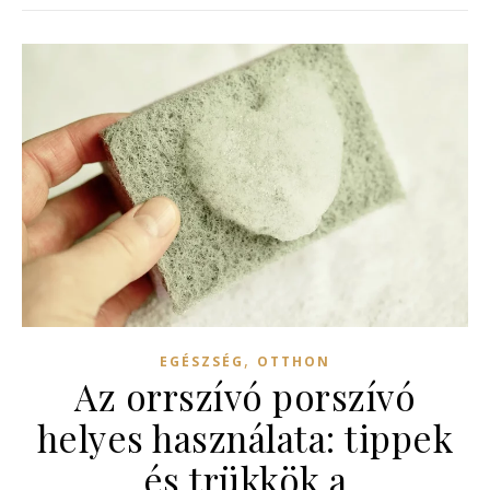
,
EGÉSZSÉG
OTTHON
Az orrszívó porszívó
helyes használata: tippek
és trükkök a