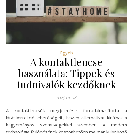
Egyéb
A kontaktlencse
használata: Tippek és
tudnivalók kezdőknek
2025.01.08.
A kontaktlencsék megjelenése forradalmasította a
látáskorrekció lehetőségeit, hiszen alternatívát kínálnak a
hagyományos szemüvegekkel szemben. A modern
technológia fejlődésének köszönhetően ma már különböző