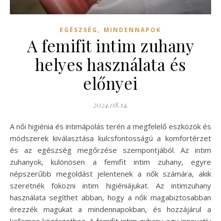
,
EGÉSZSÉG
MINDENNAPOK
A femifit intim zuhany
helyes használata és
előnyei
2024.08.14.
A női higiénia és intimápolás terén a megfelelő eszközök és
módszerek kiválasztása kulcsfontosságú a komfortérzet
és az egészség megőrzése szempontjából. Az intim
zuhanyok, különösen a femifit intim zuhany, egyre
népszerűbb megoldást jelentenek a nők számára, akik
szeretnék fokozni intim higiéniájukat. Az intimzuhany
használata segíthet abban, hogy a nők magabiztosabban
érezzék magukat a mindennapokban, és hozzájárul a
kellemes közérzethez. A femifit intim zuhany egy innovatív