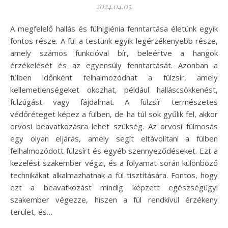
2024.04.05.
A megfelelő hallás és fülhigiénia fenntartása életünk egyik
fontos része. A fül a testünk egyik legérzékenyebb része,
amely számos funkcióval bír, beleértve a hangok
érzékelését és az egyensúly fenntartását. Azonban a
fülben időnként felhalmozódhat a fülzsír, amely
kellemetlenségeket okozhat, például halláscsökkenést,
fülzúgást vagy fájdalmat. A fülzsír természetes
védőréteget képez a fülben, de ha túl sok gyűlik fel, akkor
orvosi beavatkozásra lehet szükség. Az orvosi fülmosás
egy olyan eljárás, amely segít eltávolítani a fülben
felhalmozódott fülzsírt és egyéb szennyeződéseket. Ezt a
kezelést szakember végzi, és a folyamat során különböző
technikákat alkalmazhatnak a fül tisztítására. Fontos, hogy
ezt a beavatkozást mindig képzett egészségügyi
szakember végezze, hiszen a fül rendkívül érzékeny
terület, és…