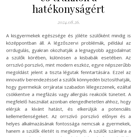
hatékonyságért
2024.08.26.
A kisgyermekek egészsége és jóléte szülőként mindig is
középpontban áll. A légzőszervi problémák, például az
orrdugulás, gyakran okozhatják a legnagyobb aggodalmat
a szülők körében, különösen a kisbabák esetében. Az
orrszívó porszívó, mint modern eszköz, egyre népszerűbb
megoldást jelent a tiszta légutak fenntartására. Ezzel az
innovatív berendezéssel a szülők könnyedén biztosíthatják,
hogy gyermekük orrjáratai szabadon lélegezzenek, ezáltal
csökkentve a megfázás vagy allergiás reakciók tüneteit. A
megfelelő használat azonban elengedhetetlen ahhoz, hogy
elérjük a kívánt hatást, és elkerüljük a potenciális
kellemetlenségeket. Az orrszívó porszívó előnyei és a
helyes alkalmazásának fontossága nemcsak a gyermekek,
hanem a szülők életét is megkönnyíti. A szülők számára a