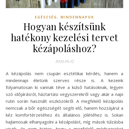
,
EGÉSZSÉG
MINDENNAPOK
Hogyan készítsünk
hatékony kezelési tervet
kézápoláshoz?
2025.01.17.
A kézápolás nem csupán esztétikai kérdés, hanem a
mindennapi életünk szerves része is. A kezeink
folyamatosan ki vannak téve a külső hatásoknak, legyen
szó időjárásról, háztartási vegyszerekről vagy akár a napi
rutin során használt eszközökről. A megfelelő kézápolás
nemcsak a bőr egészségét segíti elő, hanem hozzájárul a
kéz komfortérzetéhez és általános jólétéhez is. Sokan
hajlamosak elhanyagolni a kézápolást, míg mások túlzásba
viszik, és nem biztos, hogy a megfelelő módszereket