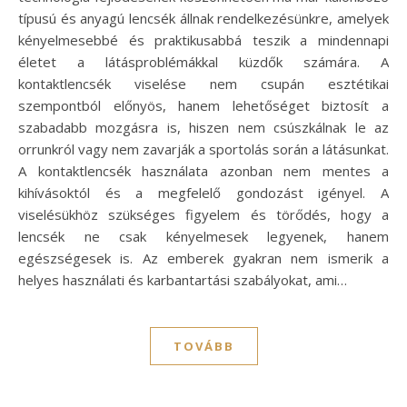
típusú és anyagú lencsék állnak rendelkezésünkre, amelyek
kényelmesebbé és praktikusabbá teszik a mindennapi
életet a látásproblémákkal küzdők számára. A
kontaktlencsék viselése nem csupán esztétikai
szempontból előnyös, hanem lehetőséget biztosít a
szabadabb mozgásra is, hiszen nem csúszkálnak le az
orrunkról vagy nem zavarják a sportolás során a látásunkat.
A kontaktlencsék használata azonban nem mentes a
kihívásoktól és a megfelelő gondozást igényel. A
viselésükhöz szükséges figyelem és törődés, hogy a
lencsék ne csak kényelmesek legyenek, hanem
egészségesek is. Az emberek gyakran nem ismerik a
helyes használati és karbantartási szabályokat, ami…
TOVÁBB