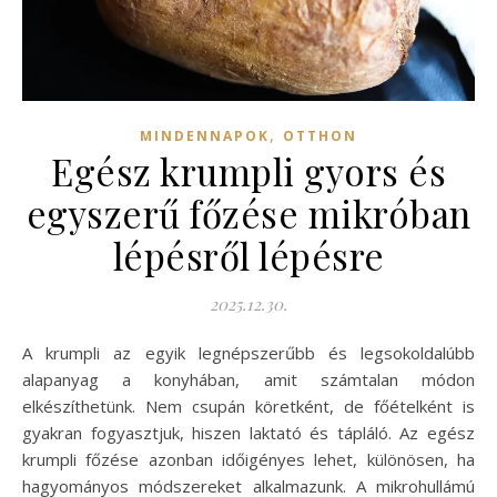
,
MINDENNAPOK
OTTHON
Egész krumpli gyors és
egyszerű főzése mikróban
lépésről lépésre
2025.12.30.
A krumpli az egyik legnépszerűbb és legsokoldalúbb
alapanyag a konyhában, amit számtalan módon
elkészíthetünk. Nem csupán köretként, de főételként is
gyakran fogyasztjuk, hiszen laktató és tápláló. Az egész
krumpli főzése azonban időigényes lehet, különösen, ha
hagyományos módszereket alkalmazunk. A mikrohullámú