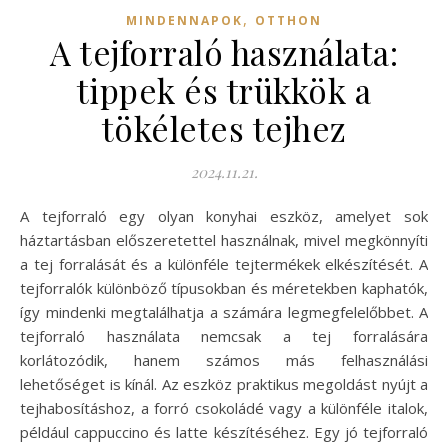
,
MINDENNAPOK
OTTHON
A tejforraló használata:
tippek és trükkök a
tökéletes tejhez
2024.11.21.
A tejforraló egy olyan konyhai eszköz, amelyet sok
háztartásban előszeretettel használnak, mivel megkönnyíti
a tej forralását és a különféle tejtermékek elkészítését. A
tejforralók különböző típusokban és méretekben kaphatók,
így mindenki megtalálhatja a számára legmegfelelőbbet. A
tejforraló használata nemcsak a tej forralására
korlátozódik, hanem számos más felhasználási
lehetőséget is kínál. Az eszköz praktikus megoldást nyújt a
tejhabosításhoz, a forró csokoládé vagy a különféle italok,
például cappuccino és latte készítéséhez. Egy jó tejforraló