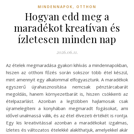
,
MINDENNAPOK
OTTHON
Hogyan edd meg a
maradékot kreatívan és
ízletesen minden nap
2026.06.11.
Az ételek megmaradása gyakori kihívás a mindennapokban,
hiszen az otthoni főzés során sokszor több étel készül,
mint amennyit egy alkalommal elfogyasztunk. A maradékok
egyszerű újrahasznosítása nemcsak pénztárcabarát
megoldás, hanem környezetbarát is, hiszen csökkenti az
ételpazarlást. Azonban a legtöbben hajlamosak csak
újramelegíteni a konyhában megmaradt fogásokat, ami
idővel unalmassá válik, és az étel élvezeti értékét is rontja.
Egy kis kreativitással azonban a maradékokat izgalmas,
ízletes és változatos ételekké alakíthatjuk, amelyekkel akár