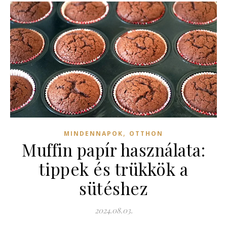
,
MINDENNAPOK
OTTHON
Muffin papír használata:
tippek és trükkök a
sütéshez
2024.08.03.