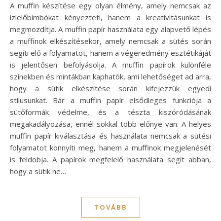
A muffin készítése egy olyan élmény, amely nemcsak az
ízlelőbimbókat kényezteti, hanem a kreativitásunkat is
megmozdítja. A muffin papír használata egy alapvető lépés
a muffinok elkészítésekor, amely nemcsak a sütés során
segíti elő a folyamatot, hanem a végeredmény esztétikáját
is jelentősen befolyásolja. A muffin papírok különféle
színekben és mintákban kaphatók, ami lehetőséget ad arra,
hogy a sütik elkészítése során kifejezzük egyedi
stílusunkat. Bár a muffin papír elsődleges funkciója a
sütőformák védelme, és a tészta kiszóródásának
megakadályozása, ennél sokkal több előnye van. A helyes
muffin papír kiválasztása és használata nemcsak a sütési
folyamatot könnyíti meg, hanem a muffinok megjelenését
is feldobja. A papírok megfelelő használata segít abban,
hogy a sütik ne…
TOVÁBB