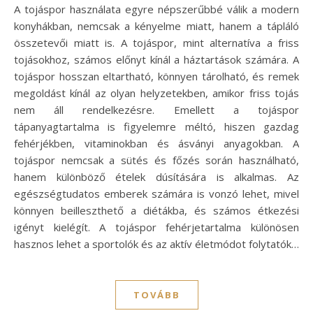
A tojáspor használata egyre népszerűbbé válik a modern
konyhákban, nemcsak a kényelme miatt, hanem a tápláló
összetevői miatt is. A tojáspor, mint alternatíva a friss
tojásokhoz, számos előnyt kínál a háztartások számára. A
tojáspor hosszan eltartható, könnyen tárolható, és remek
megoldást kínál az olyan helyzetekben, amikor friss tojás
nem áll rendelkezésre. Emellett a tojáspor
tápanyagtartalma is figyelemre méltó, hiszen gazdag
fehérjékben, vitaminokban és ásványi anyagokban. A
tojáspor nemcsak a sütés és főzés során használható,
hanem különböző ételek dúsítására is alkalmas. Az
egészségtudatos emberek számára is vonzó lehet, mivel
könnyen beilleszthető a diétákba, és számos étkezési
igényt kielégít. A tojáspor fehérjetartalma különösen
hasznos lehet a sportolók és az aktív életmódot folytatók…
TOVÁBB