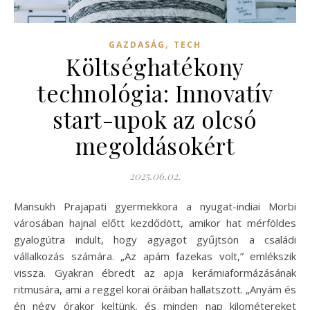
,
GAZDASÁG
TECH
Költséghatékony
technológia: Innovatív
start-upok az olcsó
megoldásokért
2025.06.02.
Mansukh Prajapati gyermekkora a nyugat-indiai Morbi
városában hajnal előtt kezdődött, amikor hat mérföldes
gyalogútra indult, hogy agyagot gyűjtsön a családi
vállalkozás számára. „Az apám fazekas volt,” emlékszik
vissza. Gyakran ébredt az apja kerámiaformázásának
ritmusára, ami a reggel korai óráiban hallatszott. „Anyám és
én négy órakor keltünk, és minden nap kilométereket