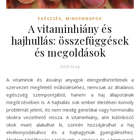
,
EGÉSZSÉG
MINDENNAPOK
A vitaminhiány és
hajhullás: összefüggések
és megoldások
2025.11.14.
A vitaminok és ásványi anyagok elengedhetetlenek a
szervezet megfelelő működéséhez, nemcsak az általános
egészség szempontjából, hanem a haj állapotának
megőrzésében is. A hajhullás sok ember életében komoly
problémát jelent, és nem mindig genetikai vagy hormonális
okokra vezethető vissza. A vitaminhiány, ami különböző
okok miatt alakulhat ki, szintén hozzájárulhat a haj
elvékonyodásához és a hajhagymák gyengüléséhez.
Modern táplálkozási szokásaink, a stressz és a környezeti