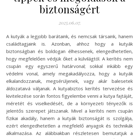
biztonságért
2025.06.07.
A kutyák a legjobb barátaink, és nemcsak társaink, hanem
családtagjaink is. Azonban, ahhoz hogy a kutyák
biztonságban és boldogan élhessenek, elengedhetetlen,
hogy megfelelően védjük őket a külvilágtól. A kerítés nem
csupán egy egyszerű határvonal; sokkal inkább egy
védelmi vonal, amely megakadályozza, hogy a kutyák
elkalandozzanak, megsérüljenek, vagy akár balesetek
áldozataivá váljanak. A kutyabiztos kerítés tervezése és
kivitelezése során fontos figyelembe venni a kutya fajtáját,
méretét és viselkedését, de a környezeti tényezők is
jelentős szerepet játszanak. Mivel a kerítés nem csupán
fizikai akadály, hanem a kutyák biztonságát is szolgálja,
ezért elengedhetetlen a megfelelő anyagok és technikák
alkalmazása. Az alábbiakban részletesen bemutatjuk a