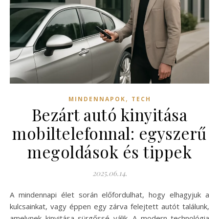
,
MINDENNAPOK
TECH
Bezárt autó kinyitása
mobiltelefonnal: egyszerű
megoldások és tippek
2025.06.14.
A mindennapi élet során előfordulhat, hogy elhagyjuk a
kulcsainkat, vagy éppen egy zárva felejtett autót találunk,
amelynek kinyitása sürgőssé válik. A modern technológia