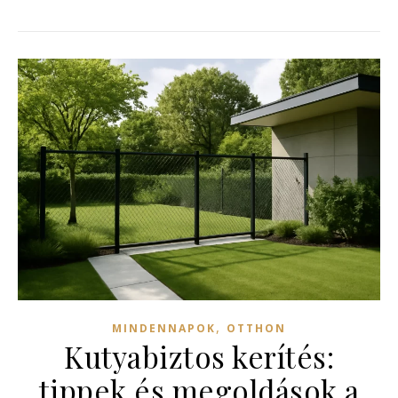
,
MINDENNAPOK
OTTHON
Kutyabiztos kerítés:
tippek és megoldások a