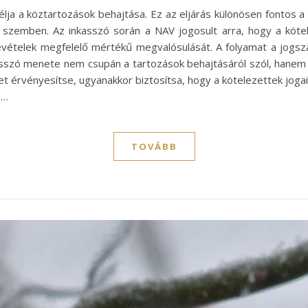
élja a köztartozások behajtása. Ez az eljárás különösen fontos
 szemben. Az inkasszó során a NAV jogosult arra, hogy a kötel
evételek megfelelő mértékű megvalósulását. A folyamat a jogszab
asszó menete nem csupán a tartozások behajtásáról szól, hanem a j
 érvényesítse, ugyanakkor biztosítsa, hogy a kötelezettek jogai 
s…
TOVÁBB