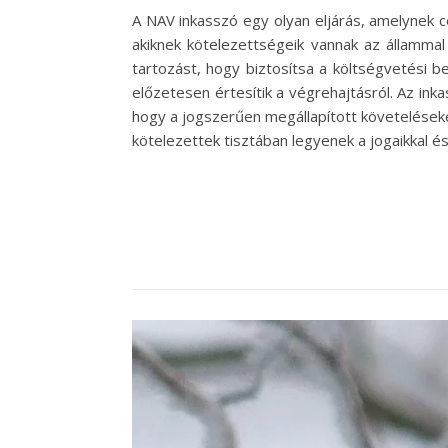
A NAV inkasszó egy olyan eljárás, amelynek c
akiknek kötelezettségeik vannak az állammal
tartozást, hogy biztosítsa a költségvetési b
előzetesen értesítik a végrehajtásról. Az ink
hogy a jogszerűen megállapított követeléseket
kötelezettek tisztában legyenek a jogaikkal é