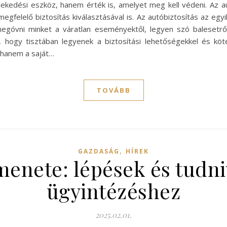
zlekedési eszköz, hanem érték is, amelyet meg kell védeni. Az
gfelelő biztosítás kiválasztásával is. Az autóbiztosítás az egyi
 megóvni minket a váratlan eseményektől, legyen szó balesetrő
 hogy tisztában legyenek a biztosítási lehetőségekkel és köte
 hanem a saját…
TOVÁBB
,
GAZDASÁG
HÍREK
menete: lépések és tudni
ügyintézéshez
2025.02.01.