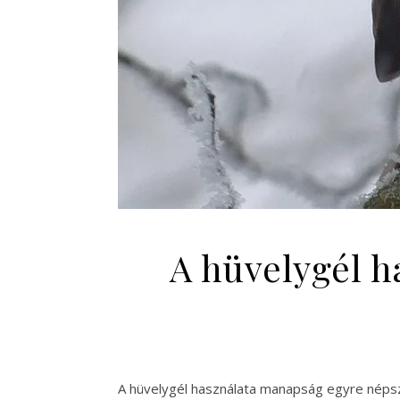
A hüvelygél h
A hüvelygél használata manapság egyre népsz