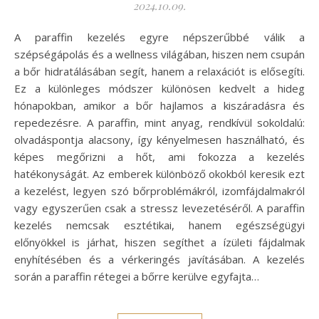
2024.10.09.
A paraffin kezelés egyre népszerűbbé válik a
szépségápolás és a wellness világában, hiszen nem csupán
a bőr hidratálásában segít, hanem a relaxációt is elősegíti.
Ez a különleges módszer különösen kedvelt a hideg
hónapokban, amikor a bőr hajlamos a kiszáradásra és
repedezésre. A paraffin, mint anyag, rendkívül sokoldalú:
olvadáspontja alacsony, így kényelmesen használható, és
képes megőrizni a hőt, ami fokozza a kezelés
hatékonyságát. Az emberek különböző okokból keresik ezt
a kezelést, legyen szó bőrproblémákról, izomfájdalmakról
vagy egyszerűen csak a stressz levezetéséről. A paraffin
kezelés nemcsak esztétikai, hanem egészségügyi
előnyökkel is járhat, hiszen segíthet a ízületi fájdalmak
enyhítésében és a vérkeringés javításában. A kezelés
során a paraffin rétegei a bőrre kerülve egyfajta…