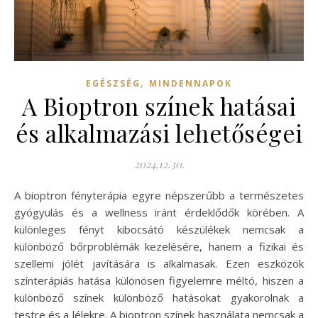
,
EGÉSZSÉG
MINDENNAPOK
A Bioptron színek hatásai
és alkalmazási lehetőségei
2024.12.30.
A bioptron fényterápia egyre népszerűbb a természetes
gyógyulás és a wellness iránt érdeklődők körében. A
különleges fényt kibocsátó készülékek nemcsak a
különböző bőrproblémák kezelésére, hanem a fizikai és
szellemi jólét javítására is alkalmasak. Ezen eszközök
színterápiás hatása különösen figyelemre méltó, hiszen a
különböző színek különböző hatásokat gyakorolnak a
testre és a lélekre. A bioptron színek használata nemcsak a