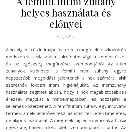
A femifit intim zuhany
helyes használata és
előnyei
2024.08.14.
A női higiénia és intimápolás terén a megfelelő eszközök és
módszerek kiválasztása kulcsfontosságú a komfortérzet
és az egészség megőrzése szempontjából. Az intim
zuhanyok, különösen a femifit intim zuhany, egyre
népszerűbb megoldást jelentenek a nők számára, akik
szeretnék fokozni intim higiéniájukat. Az intimzuhany
használata segíthet abban, hogy a nők magabiztosabban
érezzék magukat a mindennapokban, és hozzájárul a
kellemes közérzethez. A femifit intim zuhany egy innovatív
termék, amely lehetővé teszi az intim területek kíméletes,
de alapos tisztítását. A megfelelő higiénia nemcsak a fizikai
egészség, hanem a lelki jólét szempontjából is fontos. Az