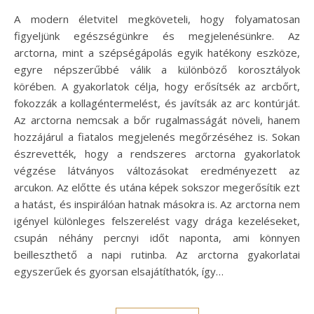
A modern életvitel megköveteli, hogy folyamatosan
figyeljünk egészségünkre és megjelenésünkre. Az
arctorna, mint a szépségápolás egyik hatékony eszköze,
egyre népszerűbbé válik a különböző korosztályok
körében. A gyakorlatok célja, hogy erősítsék az arcbőrt,
fokozzák a kollagéntermelést, és javítsák az arc kontúrját.
Az arctorna nemcsak a bőr rugalmasságát növeli, hanem
hozzájárul a fiatalos megjelenés megőrzéséhez is. Sokan
észrevették, hogy a rendszeres arctorna gyakorlatok
végzése látványos változásokat eredményezett az
arcukon. Az előtte és utána képek sokszor megerősítik ezt
a hatást, és inspirálóan hatnak másokra is. Az arctorna nem
igényel különleges felszerelést vagy drága kezeléseket,
csupán néhány percnyi időt naponta, ami könnyen
beilleszthető a napi rutinba. Az arctorna gyakorlatai
egyszerűek és gyorsan elsajátíthatók, így…