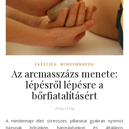
,
EGÉSZSÉG
MINDENNAPOK
Az arcmasszázs menete:
lépésről lépésre a
bőrfiatalításért
2024.12.04.
A mindennapi élet stresszes pillanatai gyakran nyomot
hagynak bőrünkön, hangulatunkon és általános