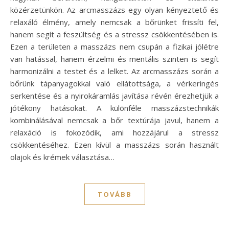
közérzetünkön. Az arcmasszázs egy olyan kényeztető és
relaxáló élmény, amely nemcsak a bőrünket frissíti fel,
hanem segít a feszültség és a stressz csökkentésében is.
Ezen a területen a masszázs nem csupán a fizikai jólétre
van hatással, hanem érzelmi és mentális szinten is segít
harmonizálni a testet és a lelket. Az arcmasszázs során a
bőrünk tápanyagokkal való ellátottsága, a vérkeringés
serkentése és a nyirokáramlás javítása révén érezhetjük a
jótékony hatásokat. A különféle masszázstechnikák
kombinálásával nemcsak a bőr textúrája javul, hanem a
relaxáció is fokozódik, ami hozzájárul a stressz
csökkentéséhez. Ezen kívül a masszázs során használt
olajok és krémek választása…
TOVÁBB