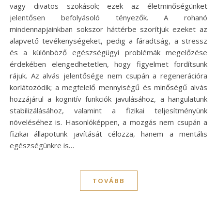
vagy divatos szokások; ezek az életminőségünket
jelentősen befolyásoló tényezők. A rohanó
mindennapjainkban sokszor háttérbe szorítjuk ezeket az
alapvető tevékenységeket, pedig a fáradtság, a stressz
és a különböző egészségügyi problémák megelőzése
érdekében elengedhetetlen, hogy figyelmet fordítsunk
rájuk. Az alvás jelentősége nem csupán a regenerációra
korlátozódik; a megfelelő mennyiségű és minőségű alvás
hozzájárul a kognitív funkciók javulásához, a hangulatunk
stabilizálásához, valamint a fizikai teljesítményünk
növeléséhez is. Hasonlóképpen, a mozgás nem csupán a
fizikai állapotunk javítását célozza, hanem a mentális
egészségünkre is…
TOVÁBB