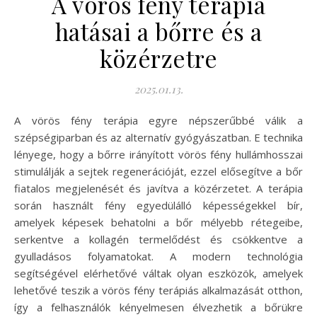
A vörös fény terápia
hatásai a bőrre és a
közérzetre
2025.01.13.
A vörös fény terápia egyre népszerűbbé válik a
szépségiparban és az alternatív gyógyászatban. E technika
lényege, hogy a bőrre irányított vörös fény hullámhosszai
stimulálják a sejtek regenerációját, ezzel elősegítve a bőr
fiatalos megjelenését és javítva a közérzetet. A terápia
során használt fény egyedülálló képességekkel bír,
amelyek képesek behatolni a bőr mélyebb rétegeibe,
serkentve a kollagén termelődést és csökkentve a
gyulladásos folyamatokat. A modern technológia
segítségével elérhetővé váltak olyan eszközök, amelyek
lehetővé teszik a vörös fény terápiás alkalmazását otthon,
így a felhasználók kényelmesen élvezhetik a bőrükre