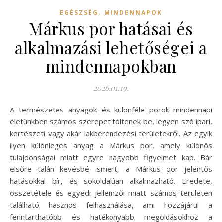
,
EGÉSZSÉG
MINDENNAPOK
Márkus por hatásai és
alkalmazási lehetőségei a
mindennapokban
2026.01.19.
A természetes anyagok és különféle porok mindennapi
életünkben számos szerepet töltenek be, legyen szó ipari,
kertészeti vagy akár lakberendezési területekről. Az egyik
ilyen különleges anyag a Márkus por, amely különös
tulajdonságai miatt egyre nagyobb figyelmet kap. Bár
elsőre talán kevésbé ismert, a Márkus por jelentős
hatásokkal bír, és sokoldalúan alkalmazható. Eredete,
összetétele és egyedi jellemzői miatt számos területen
található hasznos felhasználása, ami hozzájárul a
fenntarthatóbb és hatékonyabb megoldásokhoz a