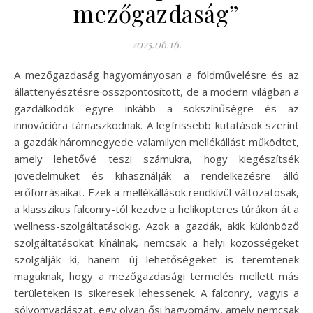
mezőgazdaság”
2025.06.16.
A mezőgazdaság hagyományosan a földművelésre és az
állattenyésztésre összpontosított, de a modern világban a
gazdálkodók egyre inkább a sokszínűségre és az
innovációra támaszkodnak. A legfrissebb kutatások szerint
a gazdák háromnegyede valamilyen mellékállást működtet,
amely lehetővé teszi számukra, hogy kiegészítsék
jövedelmüket és kihasználják a rendelkezésre álló
erőforrásaikat. Ezek a mellékállások rendkívül változatosak,
a klasszikus falconry-tól kezdve a helikopteres túrákon át a
wellness-szolgáltatásokig. Azok a gazdák, akik különböző
szolgáltatásokat kínálnak, nemcsak a helyi közösségeket
szolgálják ki, hanem új lehetőségeket is teremtenek
maguknak, hogy a mezőgazdasági termelés mellett más
területeken is sikeresek lehessenek. A falconry, vagyis a
sólyomvadászat, egy olyan ősi hagyomány, amely nemcsak