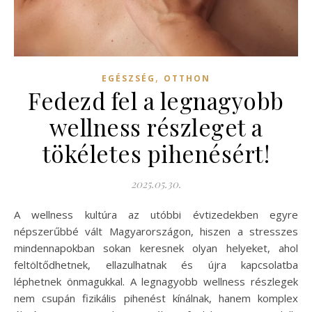
,
EGÉSZSÉG
OTTHON
Fedezd fel a legnagyobb
wellness részleget a
tökéletes pihenésért!
2025.05.30.
A wellness kultúra az utóbbi évtizedekben egyre
népszerűbbé vált Magyarországon, hiszen a stresszes
mindennapokban sokan keresnek olyan helyeket, ahol
feltöltődhetnek, ellazulhatnak és újra kapcsolatba
léphetnek önmagukkal. A legnagyobb wellness részlegek
nem csupán fizikális pihenést kínálnak, hanem komplex