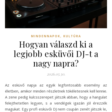
,
MINDENNAPOK
KULTÚRA
Hogyan válaszd ki a
legjobb esküvői DJ-t a
nagy napra?
2026.05.30.
Az esküvő napja az egyik legfontosabb esemény az
életben, amikor minden részletnek tökéletesnek kell lennie.
A zene pedig kulcsszerepet játszik abban, hogy a hangulat
felejthetetlen legyen, s a vendégek igazán jól érezzék
magukat. Egy profi esküvői DJ nem csupán zenét játszik le,