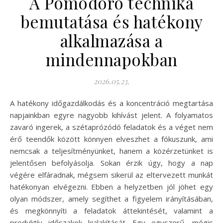
A Pomodoro technika
bemutatása és hatékony
alkalmazása a
mindennapokban
2026.05.23.
A hatékony időgazdálkodás és a koncentráció megtartása
napjainkban egyre nagyobb kihívást jelent. A folyamatos
zavaró ingerek, a szétaprózódó feladatok és a véget nem
érő teendők között könnyen elveszhet a fókuszunk, ami
nemcsak a teljesítményünket, hanem a közérzetünket is
jelentősen befolyásolja. Sokan érzik úgy, hogy a nap
végére elfáradnak, mégsem sikerül az eltervezett munkát
hatékonyan elvégezni. Ebben a helyzetben jól jöhet egy
olyan módszer, amely segíthet a figyelem irányításában,
és megkönnyíti a feladatok áttekintését, valamint a
produktív időszakok kialakítását. Egy egyszerű, mégis