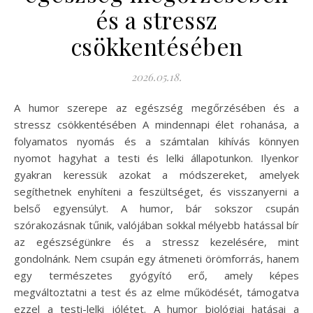
és a stressz
csökkentésében
2026.05.18.
A humor szerepe az egészség megőrzésében és a
stressz csökkentésében A mindennapi élet rohanása, a
folyamatos nyomás és a számtalan kihívás könnyen
nyomot hagyhat a testi és lelki állapotunkon. Ilyenkor
gyakran keressük azokat a módszereket, amelyek
segíthetnek enyhíteni a feszültséget, és visszanyerni a
belső egyensúlyt. A humor, bár sokszor csupán
szórakozásnak tűnik, valójában sokkal mélyebb hatással bír
az egészségünkre és a stressz kezelésére, mint
gondolnánk. Nem csupán egy átmeneti örömforrás, hanem
egy természetes gyógyító erő, amely képes
megváltoztatni a test és az elme működését, támogatva
ezzel a testi-lelki jólétet. A humor biológiai hatásai a