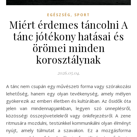
,
EGÉSZSÉG
SPORT
Miért érdemes táncolni A
tánc jótékony hatásai és
örömei minden
korosztálynak
2026.05.04.
A tánc nem csupán egy művészeti forma vagy szórakozási
lehetőség, hanem egy olyan tevékenység, amely mélyen
gyökerezik az emberi életben és kultúrában. Az ősidők óta
jelen van mindennapjainkban, legyen szó ünneplésről,
közösségi összejövetelekről vagy önkifejezésről. A zene
ritmusára mozdulni, testünkkel kommunikálni olyan élményt
nyújt, amely túlmutat a szavakon. Ez a mozgásforma