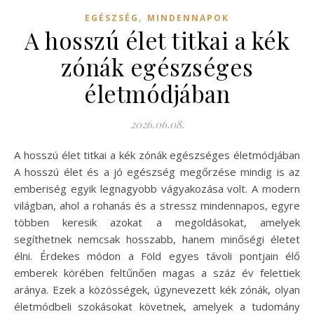
,
EGÉSZSÉG
MINDENNAPOK
A hosszú élet titkai a kék
zónák egészséges
életmódjában
2026.06.08.
A hosszú élet titkai a kék zónák egészséges életmódjában
A hosszú élet és a jó egészség megőrzése mindig is az
emberiség egyik legnagyobb vágyakozása volt. A modern
világban, ahol a rohanás és a stressz mindennapos, egyre
többen keresik azokat a megoldásokat, amelyek
segíthetnek nemcsak hosszabb, hanem minőségi életet
élni. Érdekes módon a Föld egyes távoli pontjain élő
emberek körében feltűnően magas a száz év felettiek
aránya. Ezek a közösségek, úgynevezett kék zónák, olyan
életmódbeli szokásokat követnek, amelyek a tudomány