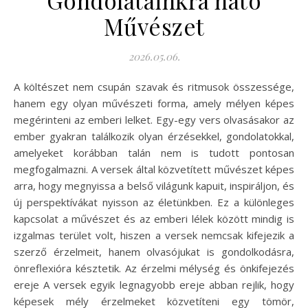
Művészet
2026.05.06.
A költészet nem csupán szavak és ritmusok összessége,
hanem egy olyan művészeti forma, amely mélyen képes
megérinteni az emberi lelket. Egy-egy vers olvasásakor az
ember gyakran találkozik olyan érzésekkel, gondolatokkal,
amelyeket korábban talán nem is tudott pontosan
megfogalmazni. A versek által közvetített művészet képes
arra, hogy megnyissa a belső világunk kapuit, inspiráljon, és
új perspektívákat nyisson az életünkben. Ez a különleges
kapcsolat a művészet és az emberi lélek között mindig is
izgalmas terület volt, hiszen a versek nemcsak kifejezik a
szerző érzelmeit, hanem olvasójukat is gondolkodásra,
önreflexióra késztetik. Az érzelmi mélység és önkifejezés
ereje A versek egyik legnagyobb ereje abban rejlik, hogy
képesek mély érzelmeket közvetíteni egy tömör,