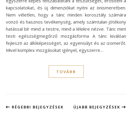
egyszerre képes felszabadítani a feszültséget, erősíteni a
kapcsolatokat, és új dimenziókat nyitni az önismeretben.
Nem véletlen, hogy a tánc minden korosztály számára
vonzó és hasznos tevékenység, amely számtalan jótékony
hatással bír mind a testre, mind a lélekre nézve. Tánc mint
testi egészségmegőrző mozgásforma A tánc kiválóan
fejleszti az állóképességet, az egyensúlyt és az izomerőt.
Mivel komplex mozgásokat igényel, egyszerre…
TOVÁBB
RÉGEBBI BEJEGYZÉSEK
ÚJABB BEJEGYZÉSEK