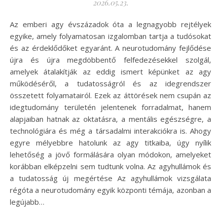
2026.05.23.
Az emberi agy évszázadok óta a legnagyobb rejtélyek
egyike, amely folyamatosan izgalomban tartja a tudósokat
és az érdeklődőket egyaránt. A neurotudomány fejlődése
újra és újra megdöbbentő felfedezésekkel szolgál,
amelyek átalakítják az eddig ismert képünket az agy
működéséről, a tudatosságról és az idegrendszer
összetett folyamatairól. Ezek az áttörések nem csupán az
idegtudomány területén jelentenek forradalmat, hanem
alapjaiban hatnak az oktatásra, a mentális egészségre, a
technológiára és még a társadalmi interakciókra is. Ahogy
egyre mélyebbre hatolunk az agy titkaiba, úgy nyílik
lehetőség a jövő formálására olyan módokon, amelyeket
korábban elképzelni sem tudtunk volna. Az agyhullámok és
a tudatosság új megértése Az agyhullámok vizsgálata
régóta a neurotudomány egyik központi témája, azonban a
legújabb…