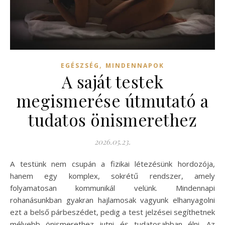
,
EGÉSZSÉG
MINDENNAPOK
A saját testek
megismerése útmutató a
tudatos önismerethez
2026.05.23.
A testünk nem csupán a fizikai létezésünk hordozója,
hanem egy komplex, sokrétű rendszer, amely
folyamatosan kommunikál velünk. Mindennapi
rohanásunkban gyakran hajlamosak vagyunk elhanyagolni
ezt a belső párbeszédet, pedig a test jelzései segíthetnek
mélyebb önismerethez jutni és tudatosabban élni. Az