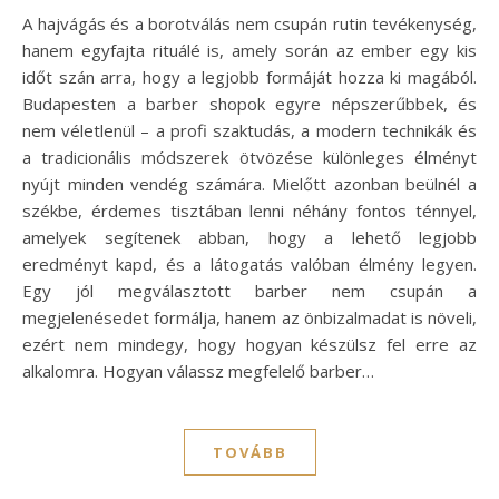
A hajvágás és a borotválás nem csupán rutin tevékenység,
hanem egyfajta rituálé is, amely során az ember egy kis
időt szán arra, hogy a legjobb formáját hozza ki magából.
Budapesten a barber shopok egyre népszerűbbek, és
nem véletlenül – a profi szaktudás, a modern technikák és
a tradicionális módszerek ötvözése különleges élményt
nyújt minden vendég számára. Mielőtt azonban beülnél a
székbe, érdemes tisztában lenni néhány fontos ténnyel,
amelyek segítenek abban, hogy a lehető legjobb
eredményt kapd, és a látogatás valóban élmény legyen.
Egy jól megválasztott barber nem csupán a
megjelenésedet formálja, hanem az önbizalmadat is növeli,
ezért nem mindegy, hogy hogyan készülsz fel erre az
alkalomra. Hogyan válassz megfelelő barber…
TOVÁBB