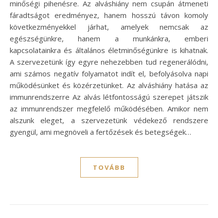
minőségi pihenésre. Az alváshiány nem csupán átmeneti
fáradtságot eredményez, hanem hosszú távon komoly
következményekkel járhat, amelyek nemcsak az
egészségünkre, hanem a munkánkra, emberi
kapcsolatainkra és általános életminőségünkre is kihatnak.
A szervezetünk így egyre nehezebben tud regenerálódni,
ami számos negatív folyamatot indít el, befolyásolva napi
működésünket és közérzetünket. Az alváshiány hatása az
immunrendszerre Az alvás létfontosságú szerepet játszik
az immunrendszer megfelelő működésében. Amikor nem
alszunk eleget, a szervezetünk védekező rendszere
gyengül, ami megnöveli a fertőzések és betegségek…
TOVÁBB