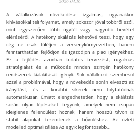
2026.04.16.
A vállalkozások növekedése izgalmas, ugyanakkor
kihívásokkal teli folyamat, amely sokszor jóval többről szól,
mint egyszerűen több ügyfél vagy nagyobb bevétel
eléréséről. A hatékony skálázás lehetővé teszi, hogy egy
cég ne csak túléljen a versenykörnyezetben, hanem
fenntarthatóan fejlődjön és igazodjon a piaci igényekhez.
Ez a fejlődés azonban tudatos tervezést, rugalmas
stratégiákat és a működés minden szintjén hatékony
rendszerek kialakítását igényli. Sok vállalkozó szembesül
azzal a problémával, hogy a növekedés során elveszti az
irányítást, és a korábbi sikerek nem folytatódnak
automatikusan. Emiatt elengedhetetlen, hogy a skálázás
során olyan lépéseket tegyünk, amelyek nem csupán
ideiglenes fellendülést hoznak, hanem hosszú távon is
stabil alapokat teremtenek a bővüléshez. Az üzleti
modelled optimalizálása Az egyik legfontosabb…