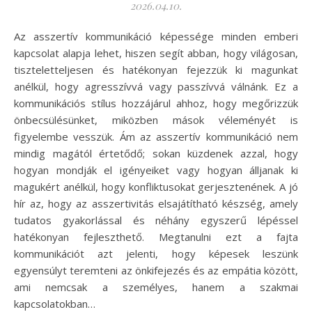
2026.04.10.
Az asszertív kommunikáció képessége minden emberi
kapcsolat alapja lehet, hiszen segít abban, hogy világosan,
tiszteletteljesen és hatékonyan fejezzük ki magunkat
anélkül, hogy agresszívvá vagy passzívvá válnánk. Ez a
kommunikációs stílus hozzájárul ahhoz, hogy megőrizzük
önbecsülésünket, miközben mások véleményét is
figyelembe vesszük. Ám az asszertív kommunikáció nem
mindig magától értetődő; sokan küzdenek azzal, hogy
hogyan mondják el igényeiket vagy hogyan álljanak ki
magukért anélkül, hogy konfliktusokat gerjesztenének. A jó
hír az, hogy az asszertivitás elsajátítható készség, amely
tudatos gyakorlással és néhány egyszerű lépéssel
hatékonyan fejleszthető. Megtanulni ezt a fajta
kommunikációt azt jelenti, hogy képesek leszünk
egyensúlyt teremteni az önkifejezés és az empátia között,
ami nemcsak a személyes, hanem a szakmai
kapcsolatokban…