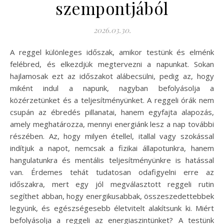
szempontjából
2026.03.30.
A reggel különleges időszak, amikor testünk és elménk
felébred, és elkezdjük megtervezni a napunkat. Sokan
hajlamosak ezt az időszakot alábecsülni, pedig az, hogy
miként indul a napunk, nagyban befolyásolja a
közérzetünket és a teljesítményünket. A reggeli órák nem
csupán az ébredés pillanatai, hanem egyfajta alapozás,
amely meghatározza, mennyi energiánk lesz a nap további
részében. Az, hogy milyen étellel, itallal vagy szokással
indítjuk a napot, nemcsak a fizikai állapotunkra, hanem
hangulatunkra és mentális teljesítményünkre is hatással
van. Érdemes tehát tudatosan odafigyelni erre az
időszakra, mert egy jól megválasztott reggeli rutin
segíthet abban, hogy energikusabbak, összeszedettebbek
legyünk, és egészségesebb életvitelt alakítsunk ki. Miért
befolyásolja a reggeli az energiaszintünket? A testünk