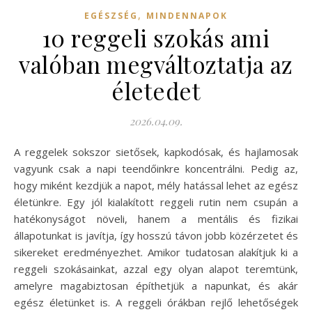
,
EGÉSZSÉG
MINDENNAPOK
10 reggeli szokás ami
valóban megváltoztatja az
életedet
2026.04.09.
A reggelek sokszor sietősek, kapkodósak, és hajlamosak
vagyunk csak a napi teendőinkre koncentrálni. Pedig az,
hogy miként kezdjük a napot, mély hatással lehet az egész
életünkre. Egy jól kialakított reggeli rutin nem csupán a
hatékonyságot növeli, hanem a mentális és fizikai
állapotunkat is javítja, így hosszú távon jobb közérzetet és
sikereket eredményezhet. Amikor tudatosan alakítjuk ki a
reggeli szokásainkat, azzal egy olyan alapot teremtünk,
amelyre magabiztosan építhetjük a napunkat, és akár
egész életünket is. A reggeli órákban rejlő lehetőségek