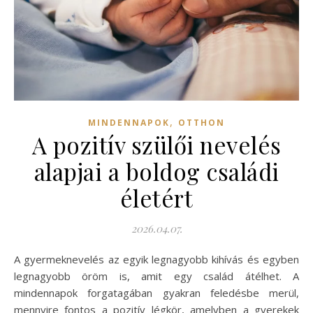
,
MINDENNAPOK
OTTHON
A pozitív szülői nevelés
alapjai a boldog családi
életért
2026.04.07.
A gyermeknevelés az egyik legnagyobb kihívás és egyben
legnagyobb öröm is, amit egy család átélhet. A
mindennapok forgatagában gyakran feledésbe merül,
mennyire fontos a pozitív légkör, amelyben a gyerekek