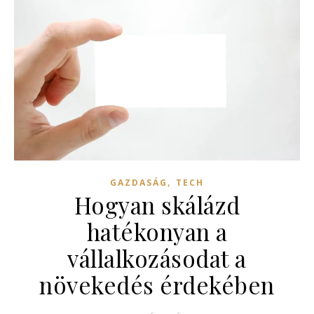
,
GAZDASÁG
TECH
Hogyan skálázd
hatékonyan a
vállalkozásodat a
növekedés érdekében