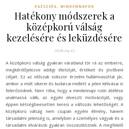
,
EGÉSZSÉG
MINDENNAPOK
Hatékony módszerek a
középkorú válság
kezelésére és leküzdésére
2026.04.23.
A középkorú válság gyakran váratlanul tör rá az emberre,
megkérdőjelezve addigi életútját, értékeit és jövőbeni
céljait. Ez az időszak sokszor érzelmi hullámvasúttal jár,
amikor a múlt sikerei és kudarcai mellett a jelen kihívásai is
felerősödnek. Nem ritka, hogy a mindennapi rutin átélése
unalmassá válik, az egyén elveszti motivációját, vagy
éppen kétségbeesetten keresi a változás lehetőségét. A
középkorú válság nem csupán egyéni élmény, hanem
társadalmi jelenség is, amelyben a személyes vágyak és a
társadalmi elvárások gyakran összeütköznek. A megfelelő