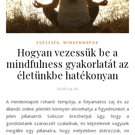
,
EGÉSZSÉG
MINDENNAPOK
Hogyan vezessük be a
mindfulness gyakorlatát az
életünkbe hatékonyan
2026.04.20.
A mindennapok rohanó tempója, a folyamatos zaj és az
állandó online jelenlét könnyen elvonhatja a figyelmünket a
jelen pillanatról. Sokszor érezhetjük úgy, hogy a
gondolataink szanaszét szaladnak, és képtelenek vagyunk
megállni egy pillanatra, hogy mélyebben átérezzük, mi