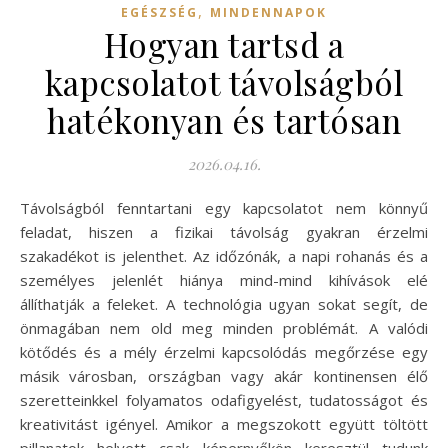
,
EGÉSZSÉG
MINDENNAPOK
Hogyan tartsd a
kapcsolatot távolságból
hatékonyan és tartósan
2026.04.16.
Távolságból fenntartani egy kapcsolatot nem könnyű
feladat, hiszen a fizikai távolság gyakran érzelmi
szakadékot is jelenthet. Az időzónák, a napi rohanás és a
személyes jelenlét hiánya mind-mind kihívások elé
állíthatják a feleket. A technológia ugyan sokat segít, de
önmagában nem old meg minden problémát. A valódi
kötődés és a mély érzelmi kapcsolódás megőrzése egy
másik városban, országban vagy akár kontinensen élő
szeretteinkkel folyamatos odafigyelést, tudatosságot és
kreativitást igényel. Amikor a megszokott együtt töltött
pillanatok helyett csak képernyőkön keresztül tudunk