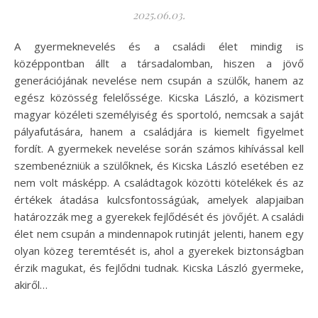
2025.06.03.
A gyermeknevelés és a családi élet mindig is
középpontban állt a társadalomban, hiszen a jövő
generációjának nevelése nem csupán a szülők, hanem az
egész közösség felelőssége. Kicska László, a közismert
magyar közéleti személyiség és sportoló, nemcsak a saját
pályafutására, hanem a családjára is kiemelt figyelmet
fordít. A gyermekek nevelése során számos kihívással kell
szembenézniük a szülőknek, és Kicska László esetében ez
nem volt másképp. A családtagok közötti kötelékek és az
értékek átadása kulcsfontosságúak, amelyek alapjaiban
határozzák meg a gyerekek fejlődését és jövőjét. A családi
élet nem csupán a mindennapok rutinját jelenti, hanem egy
olyan közeg teremtését is, ahol a gyerekek biztonságban
érzik magukat, és fejlődni tudnak. Kicska László gyermeke,
akiről…