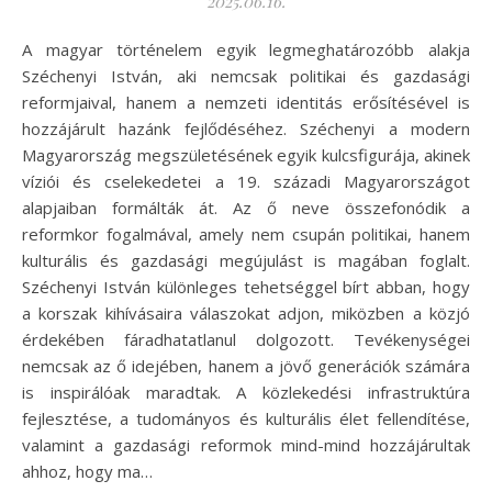
2025.06.16.
A magyar történelem egyik legmeghatározóbb alakja
Széchenyi István, aki nemcsak politikai és gazdasági
reformjaival, hanem a nemzeti identitás erősítésével is
hozzájárult hazánk fejlődéséhez. Széchenyi a modern
Magyarország megszületésének egyik kulcsfigurája, akinek
víziói és cselekedetei a 19. századi Magyarországot
alapjaiban formálták át. Az ő neve összefonódik a
reformkor fogalmával, amely nem csupán politikai, hanem
kulturális és gazdasági megújulást is magában foglalt.
Széchenyi István különleges tehetséggel bírt abban, hogy
a korszak kihívásaira válaszokat adjon, miközben a közjó
érdekében fáradhatatlanul dolgozott. Tevékenységei
nemcsak az ő idejében, hanem a jövő generációk számára
is inspirálóak maradtak. A közlekedési infrastruktúra
fejlesztése, a tudományos és kulturális élet fellendítése,
valamint a gazdasági reformok mind-mind hozzájárultak
ahhoz, hogy ma…