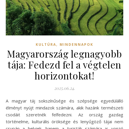
,
KULTÚRA
MINDENNAPOK
Magyarország legnagyobb
tája: Fedezd fel a végtelen
horizontokat!
2025.06.24.
A magyar táj sokszínűsége és szépsége egyedülálló
élményt nyújt mindazok számára, akik hazánk természeti
csodáit szeretnék felfedezni. Az ország gazdag
történelme, kulturális öröksége és lenyűgöző tájai nem
csupán a helyiek, hanem a turisták számára is vonzó