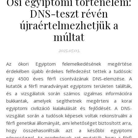
Ősi egyiptomi történelem:
DNS-teszt révén
újraértelmezhetjük a
múltat
2025.07.03.
Az ókori Egyiptom felemelkedésének megértése
érdekében újabb érdekes felfedezést tettek a tudósok:
egy 4500 éves férfi csontvázának DNS-elemzése. A
kutatók a férfi maradványait egyiptomi területen találták,
és a vizsgálatok során számos izgalmas információra
bukkantak, amelyek segíthetnek megérteni a korai
egyiptomi civilizáció kialakulását és fejlődését. A DNS-
vizsgálat során a tudósok képesek voltak rekonstruálni a
férfi genetikai állományát, ami lehetőséget biztosított arra,
hogy összehasonlítsák azt a későbbi egyiptomi
népességgel. Az eredmények azt mutatják, hogy a férfi