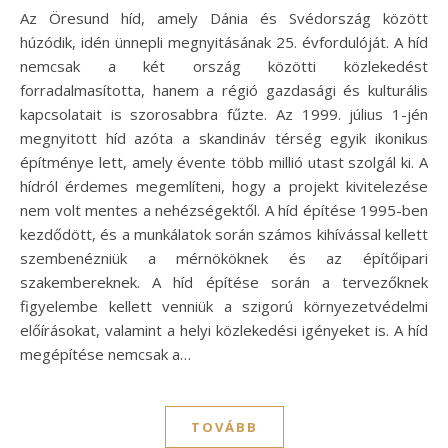
Az Öresund híd, amely Dánia és Svédország között
húzódik, idén ünnepli megnyitásának 25. évfordulóját. A híd
nemcsak a két ország közötti közlekedést
forradalmasította, hanem a régió gazdasági és kulturális
kapcsolatait is szorosabbra fűzte. Az 1999. július 1-jén
megnyitott híd azóta a skandináv térség egyik ikonikus
építménye lett, amely évente több millió utast szolgál ki. A
hídról érdemes megemlíteni, hogy a projekt kivitelezése
nem volt mentes a nehézségektől. A híd építése 1995-ben
kezdődött, és a munkálatok során számos kihívással kellett
szembenézniük a mérnököknek és az építőipari
szakembereknek. A híd építése során a tervezőknek
figyelembe kellett venniük a szigorú környezetvédelmi
előírásokat, valamint a helyi közlekedési igényeket is. A híd
megépítése nemcsak a…
TOVÁBB