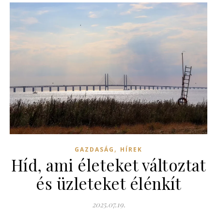
,
GAZDASÁG
HÍREK
Híd, ami életeket változtat
és üzleteket élénkít
2025.07.19.