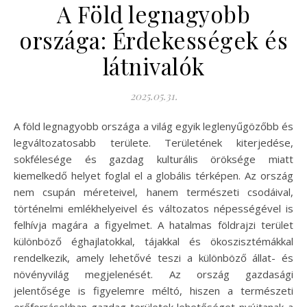
A Föld legnagyobb
országa: Érdekességek és
látnivalók
2025.05.31.
A föld legnagyobb országa a világ egyik leglenyűgözőbb és
legváltozatosabb területe. Területének kiterjedése,
sokfélesége és gazdag kulturális öröksége miatt
kiemelkedő helyet foglal el a globális térképen. Az ország
nem csupán méreteivel, hanem természeti csodáival,
történelmi emlékhelyeivel és változatos népességével is
felhívja magára a figyelmet. A hatalmas földrajzi terület
különböző éghajlatokkal, tájakkal és ökoszisztémákkal
rendelkezik, amely lehetővé teszi a különböző állat- és
növényvilág megjelenését. Az ország gazdasági
jelentősége is figyelemre méltó, hiszen a természeti
erőforrásokban gazdag területek lehetőséget nyújtanak a