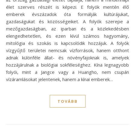
élet szerves részét is képezi. E folyók mentén élő
emberek évszázadok óta formálják kultúrájukat,
gazdaságukat és közösségeiket. A folyók szerepe a
mezőgazdaságban, az iparban és a közlekedésben
elengedhetetlen, és ezen kívül számos hagyomány,
mitológia és szokás is kapcsolódik hozzájuk. A folyók
vízgyűjtő területei nemcsak vízforrások, hanem otthont
adnak különféle állat- és növényfajoknak is, amelyek
hozzájárulnak a biológiai sokféleséghez. Kína legnagyobb
folyói, mint a Jangce vagy a Huangho, nem csupán
vízáramlásokat jelentenek, hanem a kínai emberek…
TOVÁBB