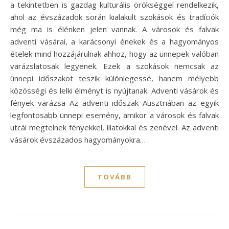
a tekintetben is gazdag kulturális örökséggel rendelkezik,
ahol az évszázadok során kialakult szokások és tradíciók
még ma is élénken jelen vannak. A városok és falvak
adventi vásárai, a karácsonyi énekek és a hagyományos
ételek mind hozzájárulnak ahhoz, hogy az ünnepek valóban
varázslatosak legyenek. Ezek a szokások nemcsak az
ünnepi időszakot teszik különlegessé, hanem mélyebb
közösségi és lelki élményt is nyújtanak. Adventi vásárok és
fények varázsa Az adventi időszak Ausztriában az egyik
legfontosabb ünnepi esemény, amikor a városok és falvak
utcái megtelnek fényekkel, illatokkal és zenével. Az adventi
vásárok évszázados hagyományokra…
TOVÁBB