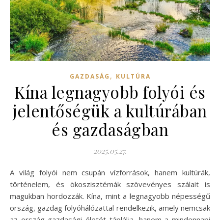
,
GAZDASÁG
KULTÚRA
Kína legnagyobb folyói és
jelentőségük a kultúrában
és gazdaságban
2025.05.27.
A világ folyói nem csupán vízforrások, hanem kultúrák,
történelem, és ökoszisztémák szövevényes szálait is
magukban hordozzák. Kína, mint a legnagyobb népességű
ország, gazdag folyóhálózattal rendelkezik, amely nemcsak
az ország gazdasági életét táplálja, hanem a mindennapi