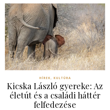
,
HÍREK
KULTÚRA
Kicska László gyereke: Az
életút és a családi háttér
felfedezése