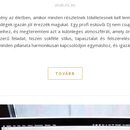
2026.05.30.
ny az életben, amikor minden részletnek tökéletesnek kell lenni
ndégek igazán jól érezzék magukat. Egy profi esküvői DJ nem csup
nyeihez, és megteremteni azt a különleges atmoszférát, amely
rű feladat, hiszen sokféle stílus, tapasztalat és felszerelé
inden pillanata harmonikusan kapcsolódjon egymáshoz, és igaz
TOVÁBB