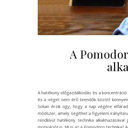
A Pomodoro
alk
A hatékony időgazdálkodás és a koncentráció 
és a véget nem érő teendők között könnyen e
Sokan érzik úgy, hogy a nap végére elfárad
módszer, amely segíthet a figyelem irányításá
rendkívül hatékony technika alkalmazásával
motivációt is. Mi is az a Pomodoro technika?