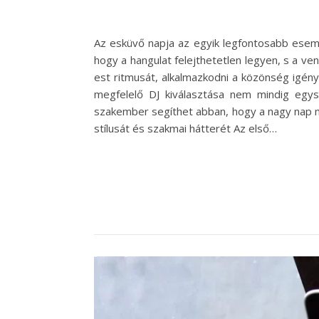
Az esküvő napja az egyik legfontosabb esemé
hogy a hangulat felejthetetlen legyen, s a ve
est ritmusát, alkalmazkodni a közönség igé
megfelelő DJ kiválasztása nem mindig egysze
szakember segíthet abban, hogy a nagy nap m
stílusát és szakmai hátterét Az első…