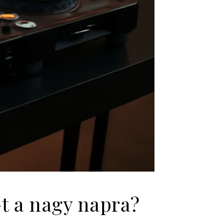
-t a nagy napra?