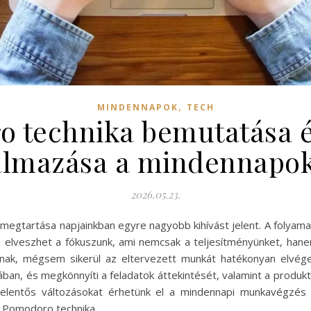
,
MINDENNAPOK
TECH
 technika bemutatása 
almazása a mindennapo
2026.05.23.
megtartása napjainkban egyre nagyobb kihívást jelent. A folyam
lveszhet a fókuszunk, ami nemcsak a teljesítményünket, hanem
nak, mégsem sikerül az eltervezett munkát hatékonyan elvége
ban, és megkönnyíti a feladatok áttekintését, valamint a produkt
 jelentős változásokat érhetünk el a mindennapi munkavégzés 
 A Pomodoro technika…