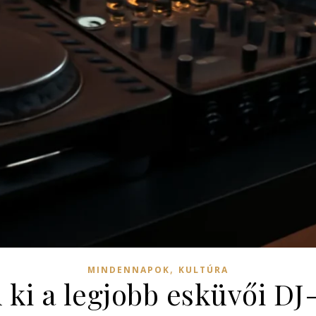
,
MINDENNAPOK
KULTÚRA
ki a legjobb esküvői DJ